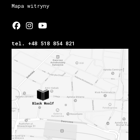
Mapa witryny
Opens
Opens
Opens
in
in
in
tel. +48 518 854 821
a
a
a
new
new
new
tab
tab
tab