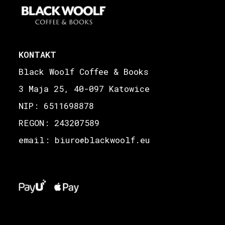
KONTAKT
Black Woolf Coffee & Books
3 Maja 25, 40-097 Katowice
NIP: 6511698878
REGON: 243207589
email: biuro
blackwoolf.eu
@