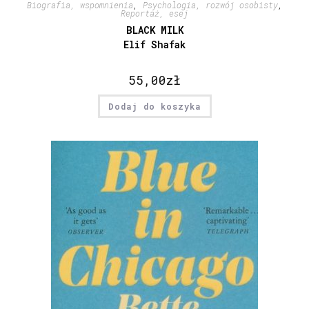
Biografia, wspomnienia
,
Psychologia, rozwój osobisty
,
Reportaż, esej
BLACK MILK
Elif Shafak
55,00
zł
Dodaj do koszyka