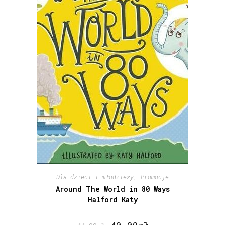
Dla dzieci i młodzieży
,
Promocje
Around The World in 80 Ways
Halford Katy