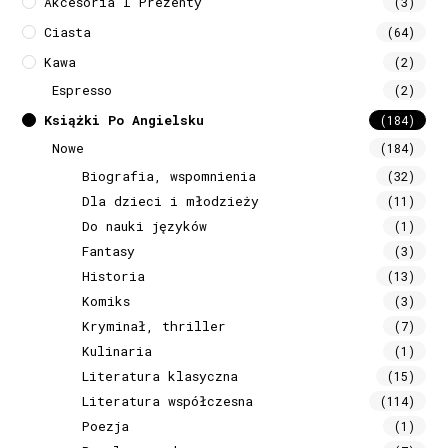
Akcesoria I Prezenty
(3)
Ciasta
(64)
Kawa
(2)
Espresso
(2)
Książki Po Angielsku
(184)
Nowe
(184)
Biografia, wspomnienia
(32)
Dla dzieci i młodzieży
(11)
Do nauki języków
(1)
Fantasy
(3)
Historia
(13)
Komiks
(3)
Kryminał, thriller
(7)
Kulinaria
(1)
Literatura klasyczna
(15)
Literatura współczesna
(114)
Poezja
(1)