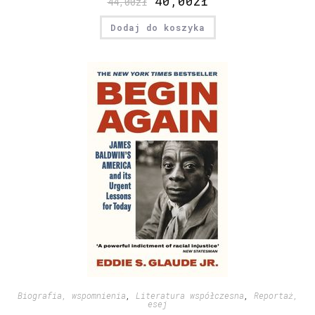
40,00
zł
44,00
zł
Dodaj do koszyka
Biografia, wspomnienia
,
Literatura współczesna
,
Reportaż,
esej