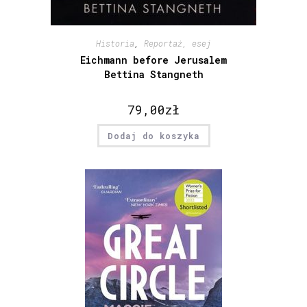
Historia
,
Reportaż, esej
Eichmann before Jerusalem
Bettina Stangneth
79,00
zł
Dodaj do koszyka