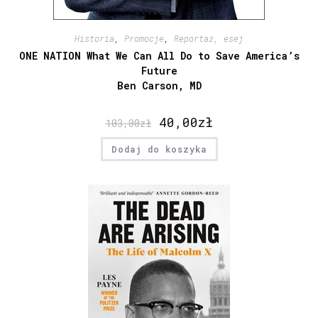
Historia
,
Promocje
,
Reportaż, esej
ONE NATION What We Can All Do to Save America’s
Future
Ben Carson, MD
40,00
zł
103,00
zł
Dodaj do koszyka