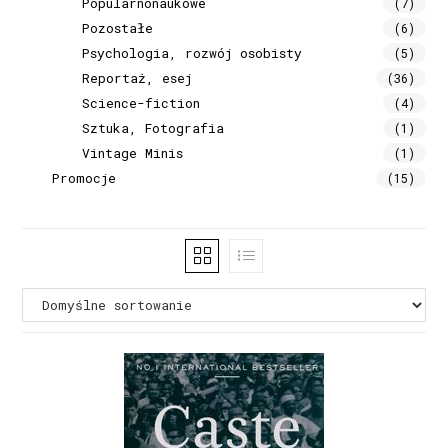
Popularnonaukowe
(7)
Pozostałe
(6)
Psychologia, rozwój osobisty
(5)
Reportaż, esej
(36)
Science-fiction
(4)
Sztuka, Fotografia
(1)
Vintage Minis
(1)
Promocje
(15)