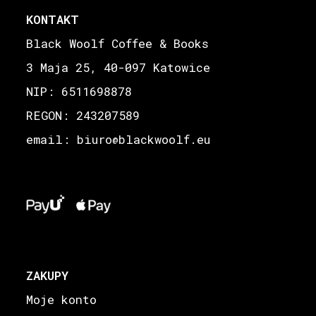
KONTAKT
Black Woolf Coffee & Books
3 Maja 25, 40-097 Katowice
NIP: 6511698878
REGON: 243207589
email: biuro
blackwoolf.eu
@
ZAKUPY
Moje konto