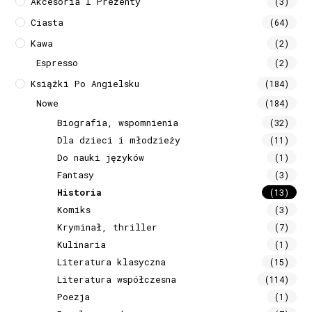
Akcesoria I Prezenty
(3)
Ciasta
(64)
Kawa
(2)
Espresso
(2)
Książki Po Angielsku
(184)
Nowe
(184)
Biografia, wspomnienia
(32)
Dla dzieci i młodzieży
(11)
Do nauki języków
(1)
Fantasy
(3)
Historia
(13)
Komiks
(3)
Kryminał, thriller
(7)
Kulinaria
(1)
Literatura klasyczna
(15)
Literatura współczesna
(114)
Poezja
(1)