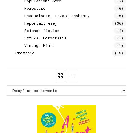
Popularnonaukowe
(7)
Pozostałe
(6)
Psychologia, rozwój osobisty
(5)
Reportaż, esej
(36)
Science-fiction
(4)
Sztuka, Fotografia
(1)
Vintage Minis
(1)
Promocje
(15)