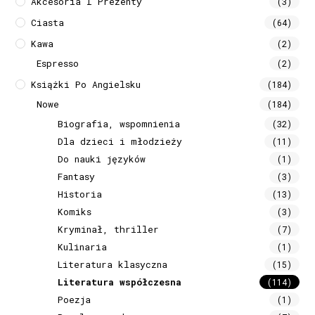
Akcesoria I Prezenty
(3)
Ciasta
(64)
Kawa
(2)
Espresso
(2)
Książki Po Angielsku
(184)
Nowe
(184)
Biografia, wspomnienia
(32)
Dla dzieci i młodzieży
(11)
Do nauki języków
(1)
Fantasy
(3)
Historia
(13)
Komiks
(3)
Kryminał, thriller
(7)
Kulinaria
(1)
Literatura klasyczna
(15)
Literatura współczesna
(114)
Poezja
(1)