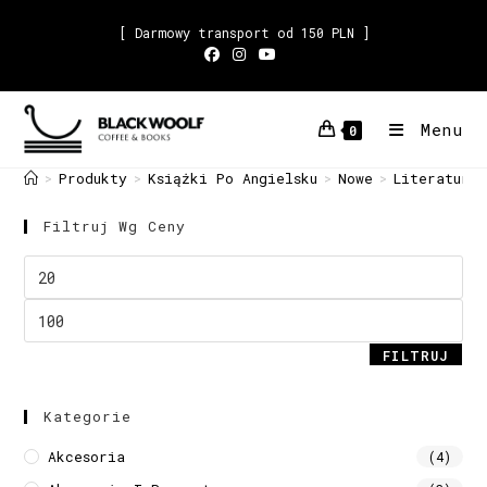
[ Darmowy transport od 150 PLN ]
Menu
0
Produkty
Książki Po Angielsku
Nowe
Literatura 
>
>
>
>
Filtruj Wg Ceny
FILTRUJ
Kategorie
Akcesoria
(4)