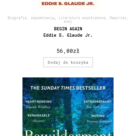
Biografia, wspomnienia
,
Literatura współczesna
,
Reportaż,
esej
BEGIN AGAIN
Eddie S. Glaude Jr.
56,00
zł
Dodaj do koszyka