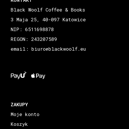
Black Woolf Coffee & Books
3 Maja 25, 40-097 Katowice
NIP: 6511698878
REGON: 243207589
email: biuro
blackwoolf.eu
@
ZAKUPY
Moje konto
Koszyk