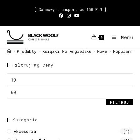
[ Darmowy transport od 150 PLN ]
Menu
0
Produkty
Książki Po Angielsku
Nowe
Popularnona
>
>
>
>
Filtruj Wg Ceny
FILTRUJ
Kategorie
Akcesoria
(4)