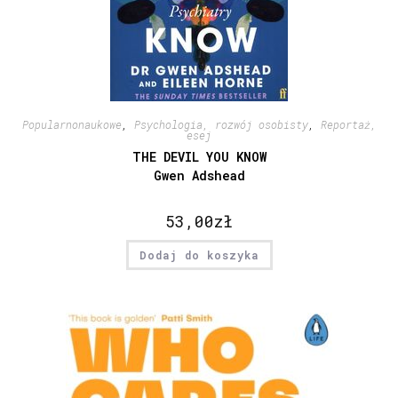
Popularnonaukowe
,
Psychologia, rozwój osobisty
,
Reportaż,
esej
THE DEVIL YOU KNOW
Gwen Adshead
53,00
zł
Dodaj do koszyka