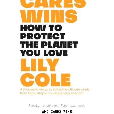
Popularnonaukowe
,
Reportaż, esej
WHO CARES WINS