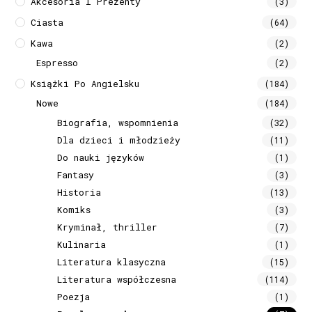
Akcesoria I Prezenty
(3)
Ciasta
(64)
Kawa
(2)
Espresso
(2)
Książki Po Angielsku
(184)
Nowe
(184)
Biografia, wspomnienia
(32)
Dla dzieci i młodzieży
(11)
Do nauki języków
(1)
Fantasy
(3)
Historia
(13)
Komiks
(3)
Kryminał, thriller
(7)
Kulinaria
(1)
Literatura klasyczna
(15)
Literatura współczesna
(114)
Poezja
(1)