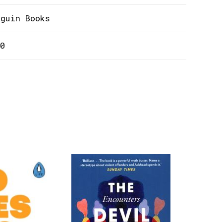
nguin Books
0