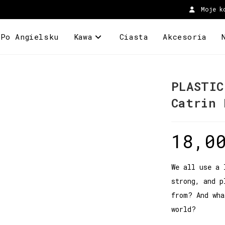
Moje k
 Po Angielsku
Kawa
Ciasta
Akcesoria
PLASTIC
Catrin 
18,0
We all use a 
strong, and p
from? And wha
world?