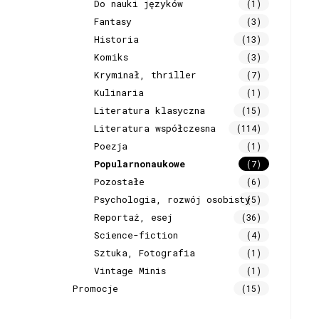
Do nauki języków
(1)
Fantasy
(3)
Historia
(13)
Komiks
(3)
Kryminał, thriller
(7)
Kulinaria
(1)
Literatura klasyczna
(15)
Literatura współczesna
(114)
Poezja
(1)
Popularnonaukowe
(7)
Pozostałe
(6)
Psychologia, rozwój osobisty
(5)
Reportaż, esej
(36)
Science-fiction
(4)
Sztuka, Fotografia
(1)
Vintage Minis
(1)
Promocje
(15)