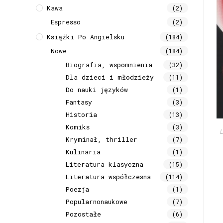
Kawa
(2)
Espresso
(2)
Książki Po Angielsku
(184)
Nowe
(184)
Biografia, wspomnienia
(32)
Dla dzieci i młodzieży
(11)
Do nauki języków
(1)
Fantasy
(3)
Historia
(13)
Komiks
(3)
Kryminał, thriller
(7)
Kulinaria
(1)
Literatura klasyczna
(15)
Literatura współczesna
(114)
Poezja
(1)
Popularnonaukowe
(7)
Pozostałe
(6)