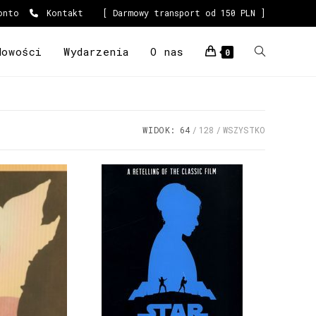
onto
Kontakt
[ Darmowy transport od 150 PLN ]
Nowości
Wydarzenia
O nas
0
WIDOK:
64
128
WSZYSTKO