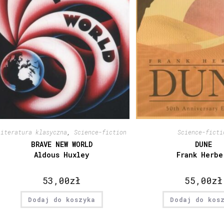
Literatura klasyczna
,
Science-fiction
Science-ficti
BRAVE NEW WORLD
DUNE
Aldous Huxley
Frank Herbe
53,00
zł
55,00
zł
Dodaj do koszyka
Dodaj do kos