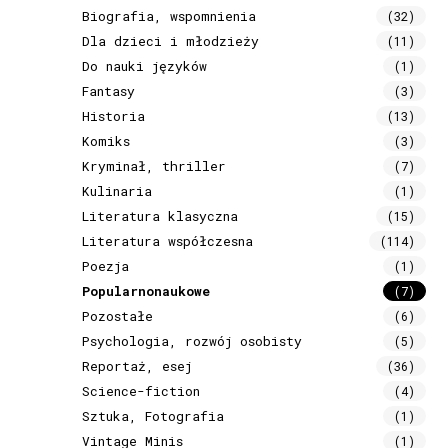
Biografia, wspomnienia
(32)
Dla dzieci i młodzieży
(11)
Do nauki języków
(1)
Fantasy
(3)
Historia
(13)
Komiks
(3)
Kryminał, thriller
(7)
Kulinaria
(1)
Literatura klasyczna
(15)
Literatura współczesna
(114)
Poezja
(1)
Popularnonaukowe
(7)
Pozostałe
(6)
Psychologia, rozwój osobisty
(5)
Reportaż, esej
(36)
Science-fiction
(4)
Sztuka, Fotografia
(1)
Vintage Minis
(1)