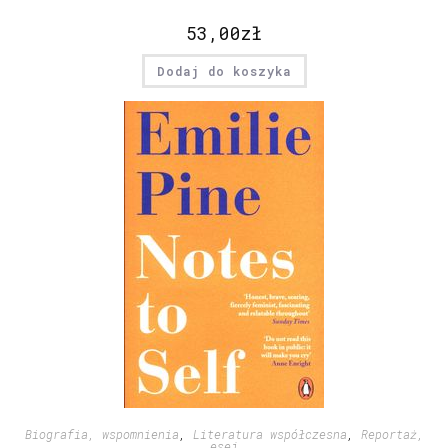
53,00
zł
Dodaj do koszyka
Biografia, wspomnienia
,
Literatura współczesna
,
Reportaż,
esej