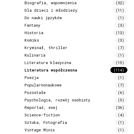
Biografia, wspomnienia
(32)
Dla dzieci i młodzieży
(11)
Do nauki języków
(1)
Fantasy
(3)
Historia
(13)
Komiks
(3)
Kryminał, thriller
(7)
Kulinaria
(1)
Literatura klasyczna
(15)
Literatura współczesna
(114)
Poezja
(1)
Popularnonaukowe
(7)
Pozostałe
(6)
Psychologia, rozwój osobisty
(5)
Reportaż, esej
(36)
Science-fiction
(4)
Sztuka, Fotografia
(1)
Vintage Minis
(1)