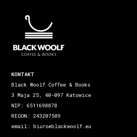
KONTAKT
Black Woolf Coffee & Books
3 Maja 25, 40-097 Katowice
NIP: 6511698878
REGON: 243207589
email: biuro
blackwoolf.eu
@