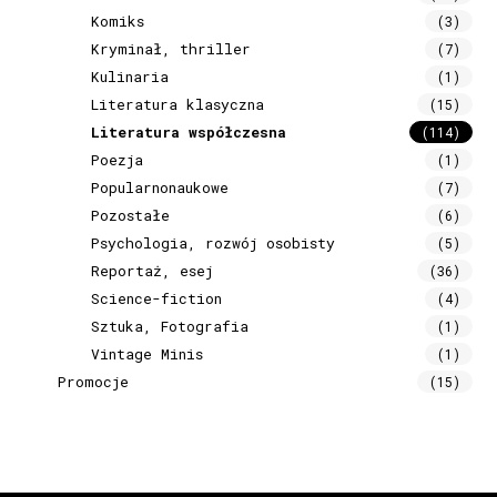
Komiks
(3)
Kryminał, thriller
(7)
Kulinaria
(1)
Literatura klasyczna
(15)
Literatura współczesna
(114)
Poezja
(1)
Popularnonaukowe
(7)
Pozostałe
(6)
Psychologia, rozwój osobisty
(5)
Reportaż, esej
(36)
Science-fiction
(4)
Sztuka, Fotografia
(1)
Vintage Minis
(1)
Promocje
(15)