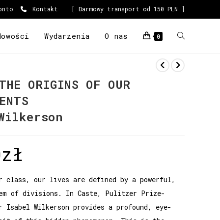
onto
Kontakt
[ Darmowy transport od 150 PLN ]
Nowości
Wydarzenia
O nas
0
THE ORIGINS OF OUR
ENTS
Wilkerson
0
zł
r class, our lives are defined by a powerful,
em of divisions. In Caste, Pulitzer Prize-
r Isabel Wilkerson provides a profound, eye-