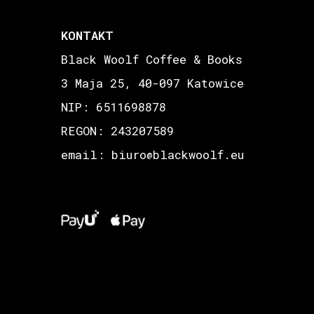
KONTAKT
Black Woolf Coffee & Books
3 Maja 25, 40-097 Katowice
NIP: 6511698878
REGON: 243207589
email: biuro
blackwoolf.eu
@