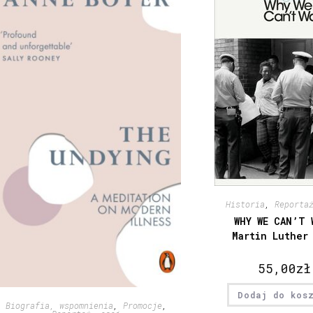
Historia
,
Reporta
WHY WE CAN’T 
Martin Luther
55,00
zł
Dodaj do kos
Biografia, wspomnienia
,
Promocje
,