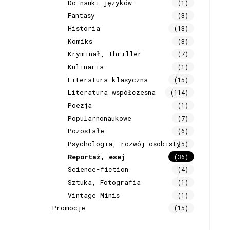
Do nauki języków
(1)
Fantasy
(3)
Historia
(13)
Komiks
(3)
Kryminał, thriller
(7)
Kulinaria
(1)
Literatura klasyczna
(15)
Literatura współczesna
(114)
Poezja
(1)
Popularnonaukowe
(7)
Pozostałe
(6)
Psychologia, rozwój osobisty
(5)
Reportaż, esej
(36)
Science-fiction
(4)
Sztuka, Fotografia
(1)
Vintage Minis
(1)
Promocje
(15)