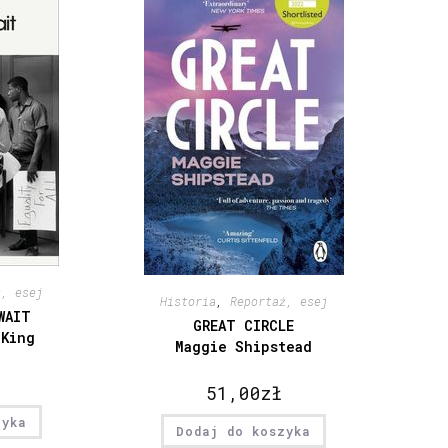
ż, esej
Historia
,
Reportaż, esej
WAIT
GREAT CIRCLE
 King
Maggie Shipstead
51,00
zł
zyka
Dodaj do koszyka