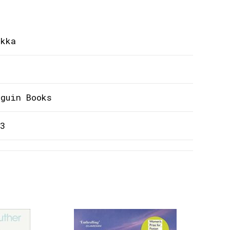
ękka
nguin Books
3