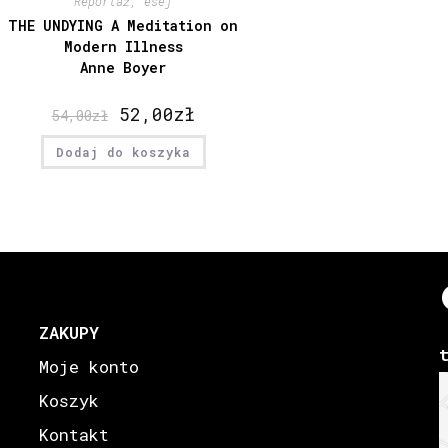
Reportaż, esej
THE UNDYING A Meditation on
Modern Illness
Anne Boyer
52,00
zł
54,00
zł
Dodaj do koszyka
ZAKUPY
Moje konto
Koszyk
Kontakt