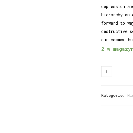
depression an
hierarchy on 
forward to wa
destructive s
our common hu
2 w magazy
Kategorie:
Hi