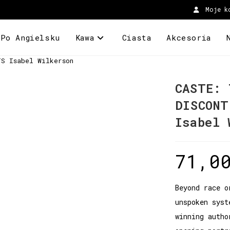
Moje k
 Po Angielsku
Kawa
Ciasta
Akcesoria
TS Isabel Wilkerson
CASTE: 
DISCONT
Isabel 
71,0
Beyond race o
unspoken syst
winning autho