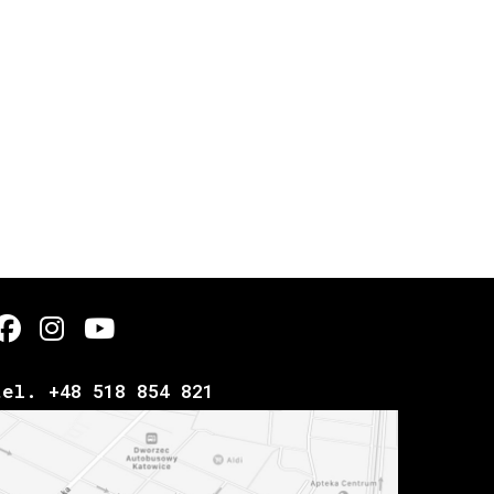
tel. +48 518 854 821