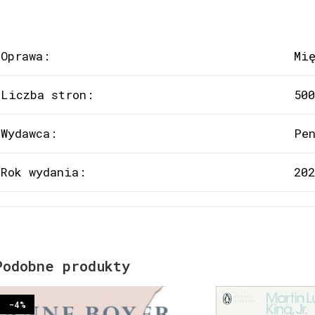
Oprawa:
Mi
Liczba stron:
500
Wydawca:
Pe
Rok wydania:
202
Podobne produkty
-4%