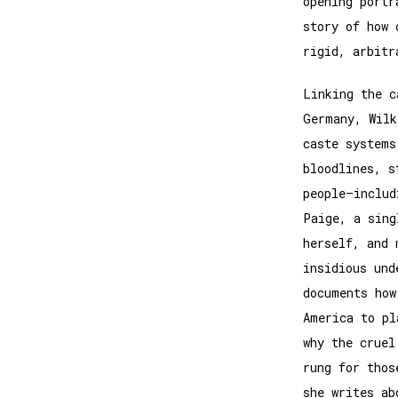
opening portr
story of how 
rigid, arbitr
Linking the c
Germany, Wilk
caste systems
bloodlines, s
people–includ
Paige, a sing
herself, and 
insidious und
documents how
America to pl
why the cruel
rung for thos
she writes ab