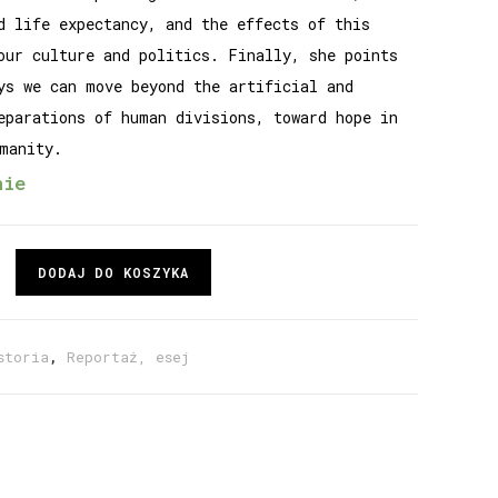
d life expectancy, and the effects of this
our culture and politics. Finally, she points
ys we can move beyond the artificial and
eparations of human divisions, toward hope in
manity.
nie
DODAJ DO KOSZYKA
storia
,
Reportaż, esej