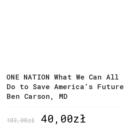
ONE NATION What We Can All
Do to Save America’s Future
Ben Carson, MD
40,00
zł
103,00
zł