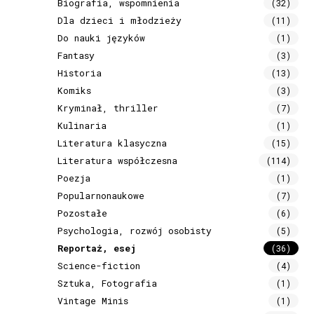
Biografia, wspomnienia
(32)
Dla dzieci i młodzieży
(11)
Do nauki języków
(1)
Fantasy
(3)
Historia
(13)
Komiks
(3)
Kryminał, thriller
(7)
Kulinaria
(1)
Literatura klasyczna
(15)
Literatura współczesna
(114)
Poezja
(1)
Popularnonaukowe
(7)
Pozostałe
(6)
Psychologia, rozwój osobisty
(5)
Reportaż, esej
(36)
Science-fiction
(4)
Sztuka, Fotografia
(1)
Vintage Minis
(1)