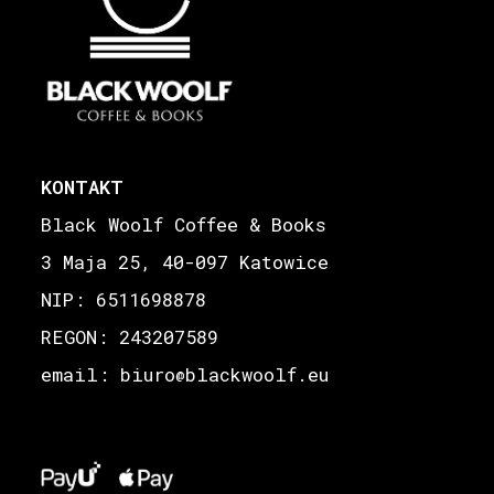
KONTAKT
Black Woolf Coffee & Books
3 Maja 25, 40-097 Katowice
NIP: 6511698878
REGON: 243207589
email: biuro
blackwoolf.eu
@