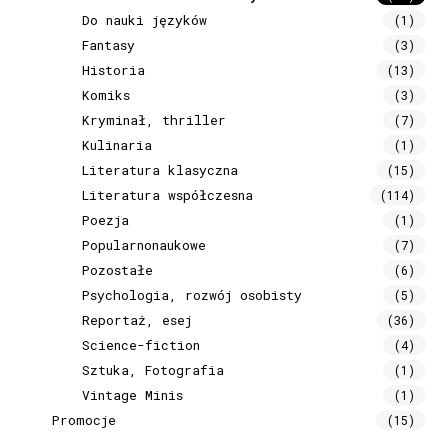
Do nauki języków
(1)
Fantasy
(3)
Historia
(13)
Komiks
(3)
Kryminał, thriller
(7)
Kulinaria
(1)
Literatura klasyczna
(15)
Literatura współczesna
(114)
Poezja
(1)
Popularnonaukowe
(7)
Pozostałe
(6)
Psychologia, rozwój osobisty
(5)
Reportaż, esej
(36)
Science-fiction
(4)
Sztuka, Fotografia
(1)
Vintage Minis
(1)
Promocje
(15)