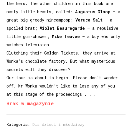
the hero. The other children in this book are
nasty little beasts, called:
Augustus Gloop
– a
great big greedy nincompoop;
Veruca Salt
– a
spoiled brat;
Violet Beauregarde
– a repulsive
little gum-chewer;
Mike Teavee
– a boy who only
watches television.
Clutching their Golden Tickets, they arrive at
Wonka’s chocolate factory. But what mysterious
secrets will they discover?
Our tour is about to begin. Please don’t wander
off. Mr Wonka wouldn’t like to lose any of you
at
this
stage of the proceedings . . .
Brak w magazynie
Kategoria:
Dla dzieci i młodzieży