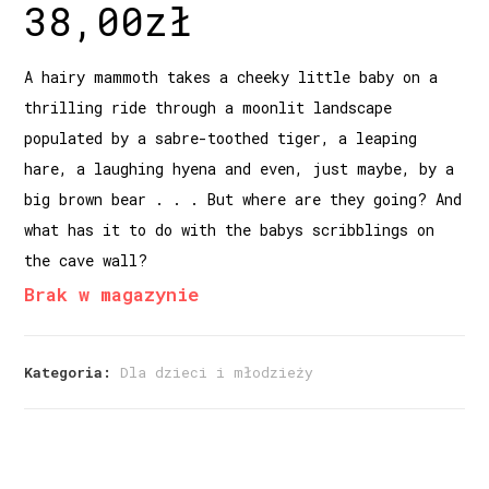
38,00
zł
A hairy mammoth takes a cheeky little baby on a
thrilling ride through a moonlit landscape
populated by a sabre-toothed tiger, a leaping
hare, a laughing hyena and even, just maybe, by a
big brown bear . . . But where are they going? And
what has it to do with the babys scribblings on
the cave wall?
Brak w magazynie
Kategoria:
Dla dzieci i młodzieży