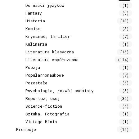
Do nauki języków
(1)
Fantasy
(3)
Historia
(13)
Komiks
(3)
Kryminał, thriller
(7)
Kulinaria
(1)
Literatura klasyczna
(15)
Literatura współczesna
(114)
Poezja
(1)
Popularnonaukowe
(7)
Pozostałe
(6)
Psychologia, rozwój osobisty
(5)
Reportaż, esej
(36)
Science-fiction
(4)
Sztuka, Fotografia
(1)
Vintage Minis
(1)
Promocje
(15)