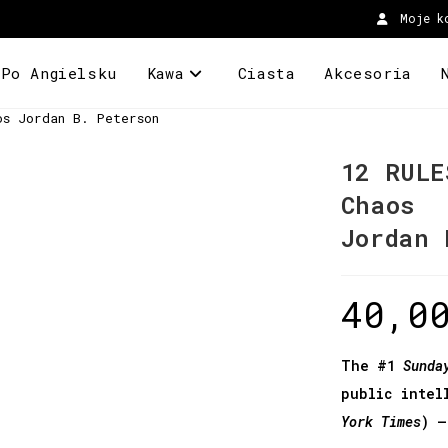
Moje k
 Po Angielsku
Kawa
Ciasta
Akcesoria
os Jordan B. Peterson
12 RULE
Chaos
Jordan 
40,0
The #1
Sunda
public intel
York Times
) –