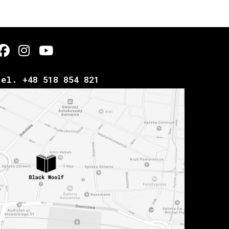
tel. +48 518 854 821