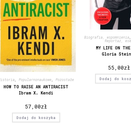
Biografia, wspomnienia
Reportaż, es
MY LIFE ON THE
Gloria Stei
55,00
zł
Dodaj do kos
Historia
,
Popularnonaukowe
,
Pozostałe
HOW TO RAISE AN ANTIRACIST
Ibram X. Kendi
57,00
zł
Dodaj do koszyka