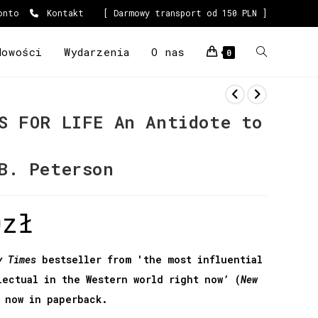
onto
Kontakt
[ Darmowy transport od 150 PLN ]
Nowości
Wydarzenia
O nas
0
S FOR LIFE An Antidote to
B. Peterson
0
zł
y Times
bestseller from 'the most influential
lectual in the Western world right now’ (
New
 now in paperback.