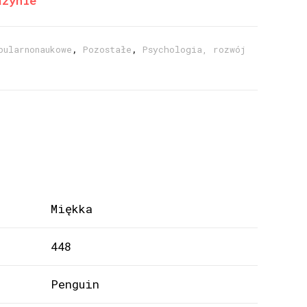
azynie
pularnonaukowe
,
Pozostałe
,
Psychologia, rozwój
Miękka
448
Penguin