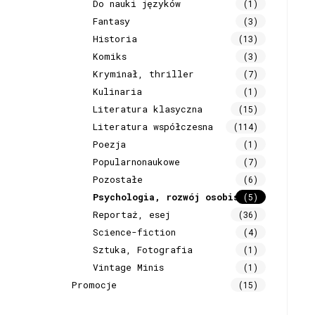
Do nauki języków
(1)
Fantasy
(3)
Historia
(13)
Komiks
(3)
Kryminał, thriller
(7)
Kulinaria
(1)
Literatura klasyczna
(15)
Literatura współczesna
(114)
Poezja
(1)
Popularnonaukowe
(7)
Pozostałe
(6)
Psychologia, rozwój osobisty
(5)
Reportaż, esej
(36)
Science-fiction
(4)
Sztuka, Fotografia
(1)
Vintage Minis
(1)
Promocje
(15)