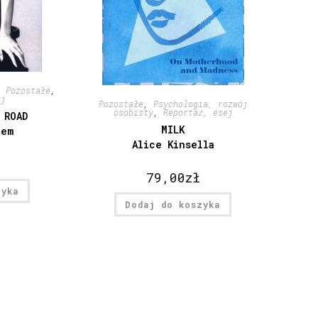
,
Pozostałe
,
ej
Pozostałe
,
Psychologia, rozwój
osobisty
,
Reportaż, esej
 ROAD
MILK
nem
Alice Kinsella
79,00
zł
zyka
Dodaj do koszyka