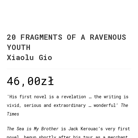
20 FRAGMENTS OF A RAVENOUS
YOUTH
Xiaolu Gio
46,00
zł
'His first novel is a revelation … the writing is
vivid, serious and extraordinary … wonderful’
The
Times
The Sea is My Brother
is Jack Kerouac’s very first
novel, begun shortly after his tour as a merchant