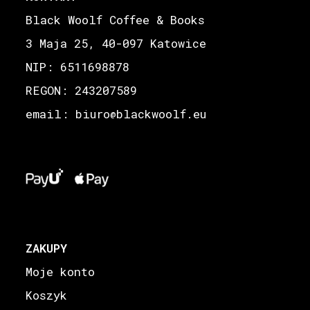
Black Woolf Coffee & Books
3 Maja 25, 40-097 Katowice
NIP: 6511698878
REGON: 243207589
email: biuro
blackwoolf.eu
@
ZAKUPY
Moje konto
Koszyk