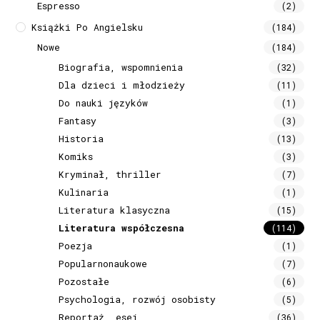
Espresso
(2)
Książki Po Angielsku
(184)
Nowe
(184)
Biografia, wspomnienia
(32)
Dla dzieci i młodzieży
(11)
Do nauki języków
(1)
Fantasy
(3)
Historia
(13)
Komiks
(3)
Kryminał, thriller
(7)
Kulinaria
(1)
Literatura klasyczna
(15)
Literatura współczesna
(114)
Poezja
(1)
Popularnonaukowe
(7)
Pozostałe
(6)
Psychologia, rozwój osobisty
(5)
Reportaż, esej
(36)