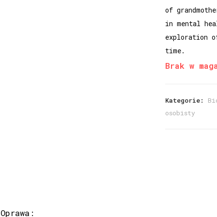
of grandmothe
in mental hea
exploration o
time.
Brak w mag
Kategorie:
Bi
osobisty
Oprawa: