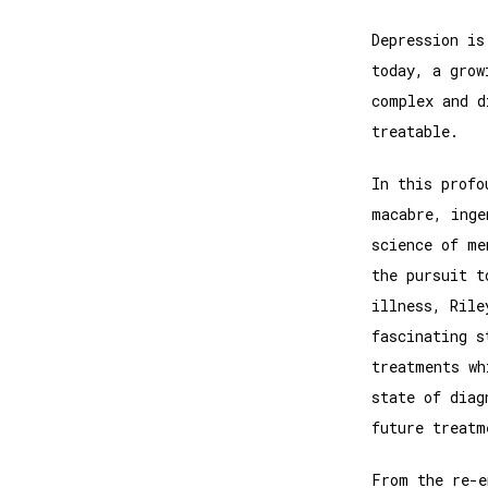
Depression is
today, a grow
complex and d
treatable.
In this profo
macabre, inge
science of me
the pursuit t
illness, Rile
fascinating s
treatments wh
state of diag
future treatm
From the re-e