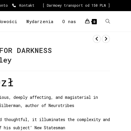
onto
Kontakt
[ Darmowy transport od 150 PLN ]
Nowości
Wydarzenia
O nas
0
FOR DARKNESS
ley
0
zł
ious, deeply affecting, and magisterial in
Silberman, author of Neurotribes
d thoughtful, it illuminates the complexity and
f his subject’ New Statesman