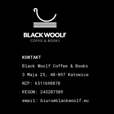
KONTAKT
Black Woolf Coffee & Books
3 Maja 25, 40-097 Katowice
NIP: 6511698878
REGON: 243207589
email: biuro
blackwoolf.eu
@