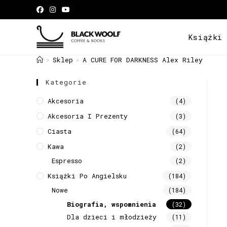
Książki
Sklep
A CURE FOR DARKNESS Alex Riley
>
>
Kategorie
Akcesoria
(4)
Akcesoria I Prezenty
(3)
Ciasta
(64)
Kawa
(2)
Espresso
(2)
Książki Po Angielsku
(184)
Nowe
(184)
Biografia, wspomnienia
(32)
Dla dzieci i młodzieży
(11)