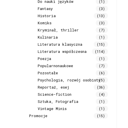
Do nauki języków
(1)
Fantasy
(3)
Historia
(13)
Komiks
(3)
Kryminał, thriller
(7)
Kulinaria
(1)
Literatura klasyczna
(15)
Literatura współczesna
(114)
Poezja
(1)
Popularnonaukowe
(7)
Pozostałe
(6)
Psychologia, rozwój osobisty
(5)
Reportaż, esej
(36)
Science-fiction
(4)
Sztuka, Fotografia
(1)
Vintage Minis
(1)
Promocje
(15)