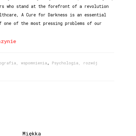
rs who stand at the forefront of a revolution
lthcare, A Cure for Darkness is an essential
f one of the most pressing problems of our
azynie
ografia, wspomnienia
,
Psychologia, rozwój
Miękka