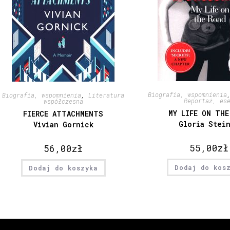
Biografia, wspomnienia
Biografia, wspomnienia
,
Literatura
Reportaż, es
współczesna
MY LIFE ON THE
FIERCE ATTACHMENTS
Gloria Stei
Vivian Gornick
55,00
zł
56,00
zł
Dodaj do kos
Dodaj do koszyka