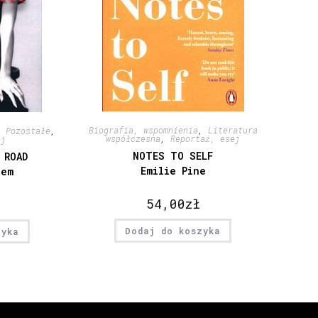
Biografia, wspomnienia
,
Literatura
,
Pozostałe
,
współczesna
,
Reportaż, esej
ej
NOTES TO SELF
 ROAD
Emilie Pine
nem
54,00
zł
Dodaj do koszyka
zyka