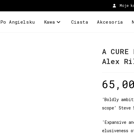
Moje k
 Po Angielsku
Kawa
Ciasta
Akcesoria
A CURE 
Alex Ri
65,0
’Boldly ambit
scope’ Steve 
'Expansive an
elusiveness o