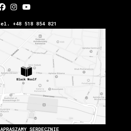
tel. +48 518 854 821
ZAPRASZAMY SERDECZNIE