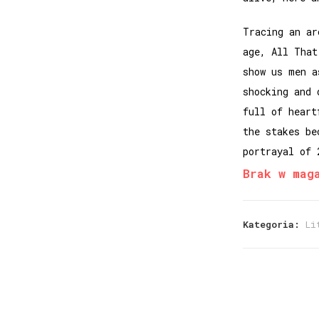
Tracing an ar
age, All That
show us men a
shocking and 
full of heart
the stakes be
portrayal of 
Brak w mag
Kategoria:
Li