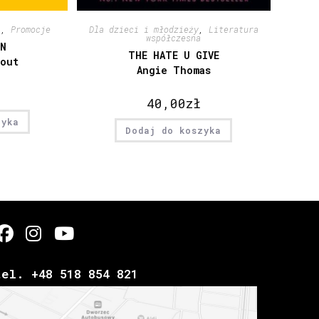
a
,
Promocje
Dla dzieci i młodzieży
,
Literatura
współczesna
IN
THE HATE U GIVE
rout
Angie Thomas
40,00
zł
zyka
Dodaj do koszyka
tel. +48 518 854 821