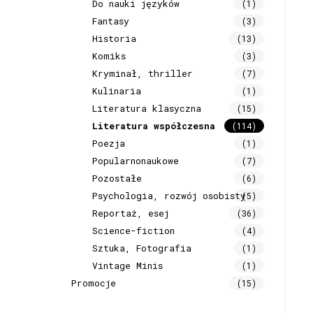
Do nauki języków
(1)
Fantasy
(3)
Historia
(13)
Komiks
(3)
Kryminał, thriller
(7)
Kulinaria
(1)
Literatura klasyczna
(15)
Literatura współczesna
(114)
Poezja
(1)
Popularnonaukowe
(7)
Pozostałe
(6)
Psychologia, rozwój osobisty
(5)
Reportaż, esej
(36)
Science-fiction
(4)
Sztuka, Fotografia
(1)
Vintage Minis
(1)
Promocje
(15)