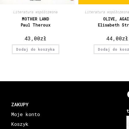
Literatura współczesna
Literatura współczesn
MOTHER LAND
OLIVE, AGA
Paul Theroux
Elisabeth St
43,00
zł
44,00
zł
Dodaj do koszyka
Dodaj do kos
ZAKUPY
Moje konto
Koszyk