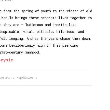
c from the spring of youth to the winter of old
 Man Is brings these separate lives together to
s they are – ludicrous and inarticulate,
despicable; vital, pitiable, hilarious, and
felt longing. And as the years chase them down,
come bewilderingly high in this piercing
21st-century manhood.
azynie
teratura współczesna