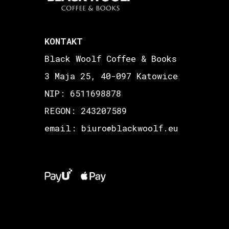
KONTAKT
Black Woolf Coffee & Books
3 Maja 25, 40-097 Katowice
NIP: 6511698878
REGON: 243207589
email: biuro
blackwoolf.eu
@