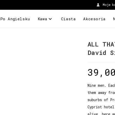
Moje k
 Po Angielsku
Kawa
Ciasta
Akcesoria
ALL THA
David S
39,0
Nine men. Eac
them away fro
suburbs of Pr
Cypriot hotel
alive, here a