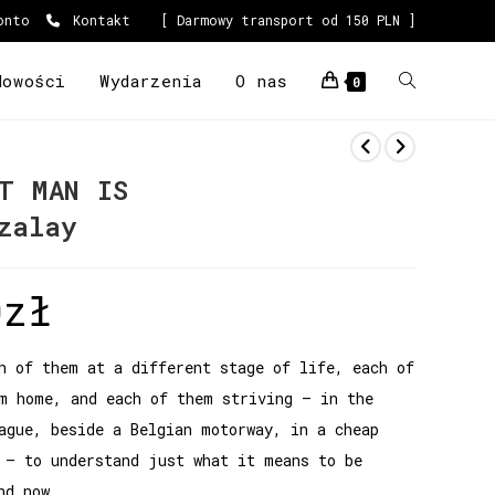
onto
Kontakt
[ Darmowy transport od 150 PLN ]
Nowości
Wydarzenia
O nas
0
T MAN IS
zalay
0
zł
h of them at a different stage of life, each of
m home, and each of them striving – in the
ague, beside a Belgian motorway, in a cheap
 – to understand just what it means to be
nd now.