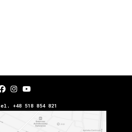
tel. +48 518 854 821