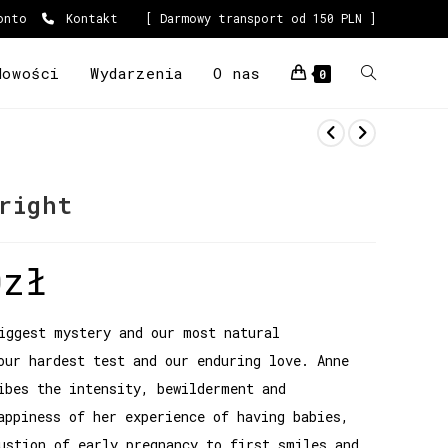
onto
Kontakt
[ Darmowy transport od 150 PLN ]
Nowości
Wydarzenia
O nas
0
right
0
zł
iggest mystery and our most natural
our hardest test and our enduring love. Anne
ibes the intensity, bewilderment and
appiness of her experience of having babies,
ustion of early pregnancy to first smiles and