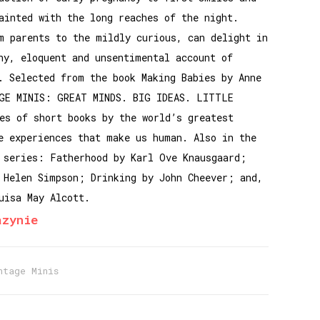
ainted with the long reaches of the night.
m parents to the mildly curious, can delight in
ny, eloquent and unsentimental account of
. Selected from the book Making Babies by Anne
GE MINIS: GREAT MINDS. BIG IDEAS. LITTLE
es of short books by the world’s greatest
e experiences that make us human. Also in the
 series: Fatherhood by Karl Ove Knausgaard;
 Helen Simpson; Drinking by John Cheever; and,
uisa May Alcott.
azynie
ntage Minis