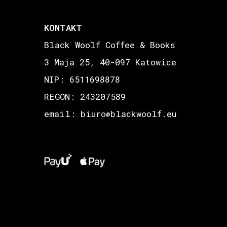
KONTAKT
Black Woolf Coffee & Books
3 Maja 25, 40-097 Katowice
NIP: 6511698878
REGON: 243207589
email: biuro
blackwoolf.eu
@