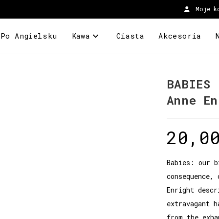
Moje k
 Po Angielsku
Kawa
Ciasta
Akcesoria
BABIES
Anne En
20,0
Babies: our b
consequence, 
Enright descr
extravagant h
from the exha