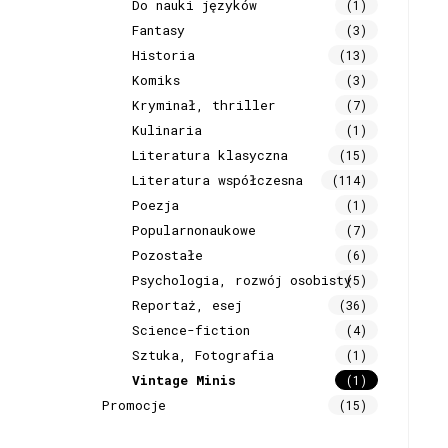
Do nauki języków
(1)
Fantasy
(3)
Historia
(13)
Komiks
(3)
Kryminał, thriller
(7)
Kulinaria
(1)
Literatura klasyczna
(15)
Literatura współczesna
(114)
Poezja
(1)
Popularnonaukowe
(7)
Pozostałe
(6)
Psychologia, rozwój osobisty
(5)
Reportaż, esej
(36)
Science-fiction
(4)
Sztuka, Fotografia
(1)
Vintage Minis
(1)
Promocje
(15)