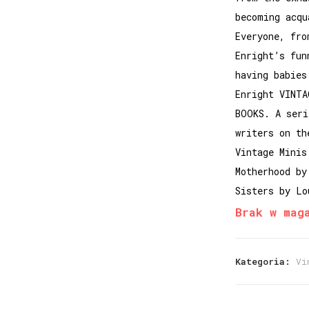
becoming acqu
Everyone, fro
Enright’s fun
having babies
Enright VINTA
BOOKS. A seri
writers on th
Vintage Minis
Motherhood by
Sisters by Lo
Brak w mag
Kategoria:
Vi