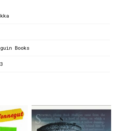
ękka
nguin Books
3