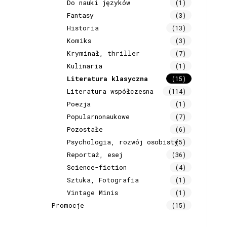
Do nauki języków
(1)
Fantasy
(3)
Historia
(13)
Komiks
(3)
Kryminał, thriller
(7)
Kulinaria
(1)
Literatura klasyczna
(15)
Literatura współczesna
(114)
Poezja
(1)
Popularnonaukowe
(7)
Pozostałe
(6)
Psychologia, rozwój osobisty
(5)
Reportaż, esej
(36)
Science-fiction
(4)
Sztuka, Fotografia
(1)
Vintage Minis
(1)
Promocje
(15)