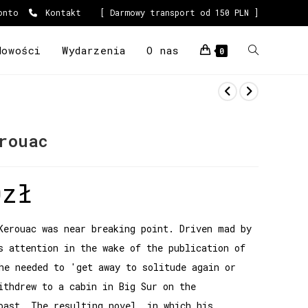
onto
Kontakt
[ Darmowy transport od 150 PLN ]
Nowości
Wydarzenia
O nas
0
rouac
0
zł
Kerouac was near breaking point. Driven mad by
s attention in the wake of the publication of
he needed to 'get away to solitude again or
ithdrew to a cabin in Big Sur on the
oast. The resulting novel, in which his