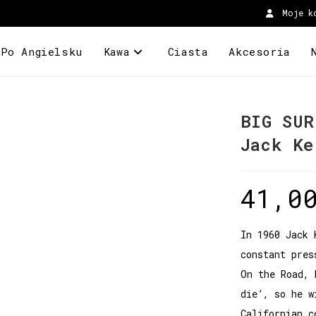
Moje k
 Po Angielsku
Kawa
Ciasta
Akcesoria
BIG SUR
Jack Ke
41,0
In 1960 Jack 
constant pres
On the Road, 
die’, so he w
Californian c