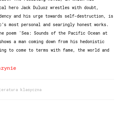
cal hero Jack Duluoz wrestles with doubt,
dency and his urge towards self-destruction, is
c’s most personal and searingly honest works.
he poem 'Sea: Sounds of the Pacific Ocean at
shows a man coming down from his hedonistic
ing to come to terms with fame, the world and
azynie
teratura klasyczna