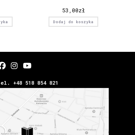
53,00
zł
zyka
Dodaj do koszyka
tel. +48 518 854 821