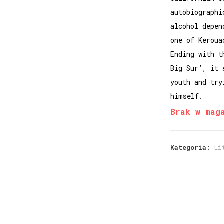
autobiographi
alcohol depen
one of Keroua
Ending with t
Big Sur’, it 
youth and try
himself.
Brak w mag
Kategoria:
Li