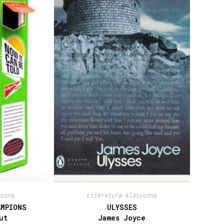
yczna
Literatura klasyczna
AMPIONS
ULYSSES
ut
James Joyce