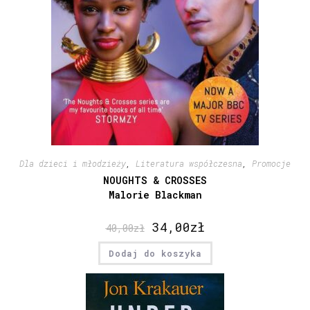
Dla dzieci i młodzieży
,
Literatura współczesna
,
Promocje
NOUGHTS & CROSSES
Malorie Blackman
34,00
zł
40,00
zł
Dodaj do koszyka