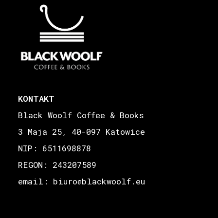
KONTAKT
Black Woolf Coffee & Books
3 Maja 25, 40-097 Katowice
NIP: 6511698878
REGON: 243207589
email: biuro
blackwoolf.eu
@