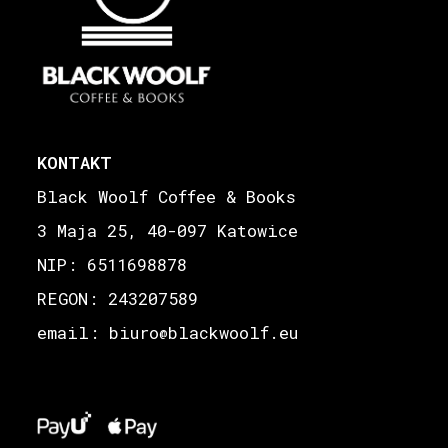
KONTAKT
Black Woolf Coffee & Books
3 Maja 25, 40-097 Katowice
NIP: 6511698878
REGON: 243207589
email: biuro
blackwoolf.eu
@