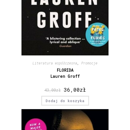
Literatura współczesna
,
Promocje
FLORIDA
Lauren Groff
36,00
zł
43,00
zł
Dodaj do koszyka