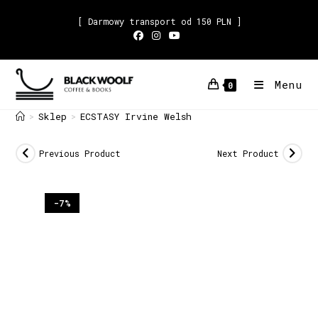
[ Darmowy transport od 150 PLN ]
Menu
0
Sklep
ECSTASY Irvine Welsh
>
>
Previous Product
Next Product
-7%