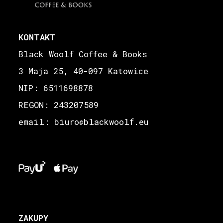
KONTAKT
Black Woolf Coffee & Books
3 Maja 25, 40-097 Katowice
NIP: 6511698878
REGON: 243207589
email: biuro
blackwoolf.eu
@
ZAKUPY