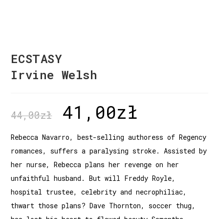
ECSTASY
Irvine Welsh
41,00
zł
44,00
zł
Rebecca Navarro, best-selling authoress of Regency
romances, suffers a paralysing stroke. Assisted by
her nurse, Rebecca plans her revenge on her
unfaithful husband. But will Freddy Royle,
hospital trustee, celebrity and necrophiliac,
thwart those plans? Dave Thornton, soccer thug,