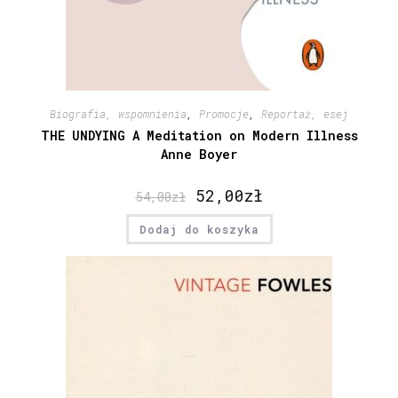
Biografia, wspomnienia
,
Promocje
,
Reportaż, esej
THE UNDYING A Meditation on Modern Illness
Anne Boyer
52,00
zł
54,00
zł
Dodaj do koszyka