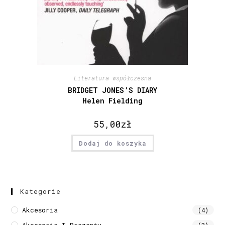
Literatura współczesna
BRIDGET JONES’S DIARY
Helen Fielding
55,00
zł
Dodaj do koszyka
Kategorie
Akcesoria
(4)
Akcesoria I Prezenty
(3)