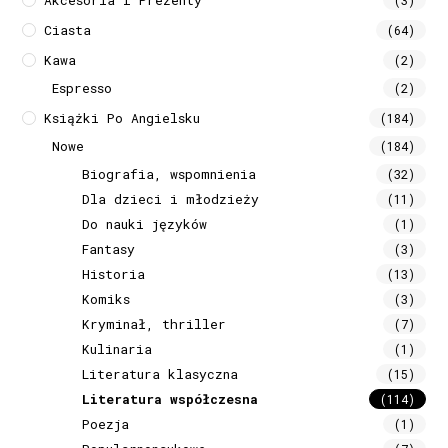
Ciasta
(64)
Kawa
(2)
Espresso
(2)
Książki Po Angielsku
(184)
Nowe
(184)
Biografia, wspomnienia
(32)
Dla dzieci i młodzieży
(11)
Do nauki języków
(1)
Fantasy
(3)
Historia
(13)
Komiks
(3)
Kryminał, thriller
(7)
Kulinaria
(1)
Literatura klasyczna
(15)
Literatura współczesna
(114)
Poezja
(1)