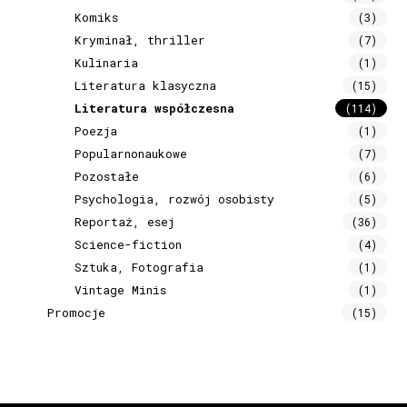
Komiks
(3)
Kryminał, thriller
(7)
Kulinaria
(1)
Literatura klasyczna
(15)
Literatura współczesna
(114)
Poezja
(1)
Popularnonaukowe
(7)
Pozostałe
(6)
Psychologia, rozwój osobisty
(5)
Reportaż, esej
(36)
Science-fiction
(4)
Sztuka, Fotografia
(1)
Vintage Minis
(1)
Promocje
(15)