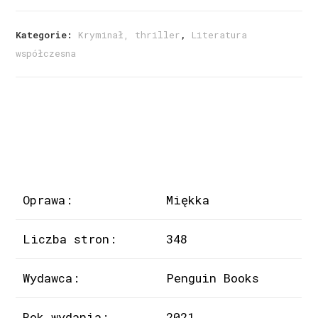
Kategorie:
Kryminał, thriller
,
Literatura
współczesna
Oprawa:
Miękka
Liczba stron:
348
Wydawca:
Penguin Books
Rok wydania:
2021