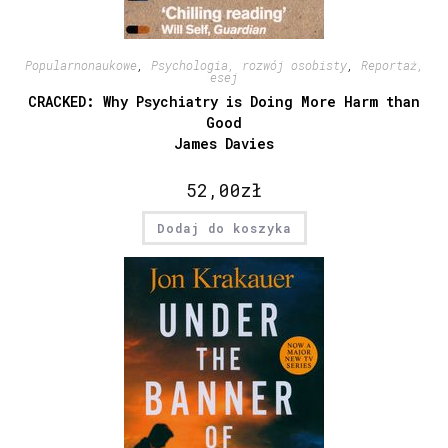
Popularnonaukowe
,
Psychologia, rozwój osobisty
,
Reportaż,
esej
CRACKED: Why Psychiatry is Doing More Harm than
Good
James Davies
52,00
zł
Dodaj do koszyka