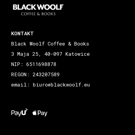
KONTAKT
Black Woolf Coffee & Books
3 Maja 25, 40-097 Katowice
NIP: 6511698878
REGON: 243207589
email: biuro
blackwoolf.eu
@