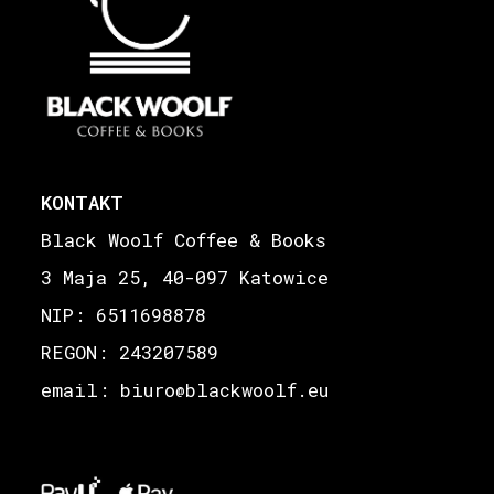
KONTAKT
Black Woolf Coffee & Books
3 Maja 25, 40-097 Katowice
NIP: 6511698878
REGON: 243207589
email: biuro
blackwoolf.eu
@