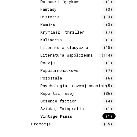
Do nauki języków
(1)
Fantasy
(3)
Historia
(13)
Komiks
(3)
Kryminał, thriller
(7)
Kulinaria
(1)
Literatura klasyczna
(15)
Literatura współczesna
(114)
Poezja
(1)
Popularnonaukowe
(7)
Pozostałe
(6)
Psychologia, rozwój osobisty
(5)
Reportaż, esej
(36)
Science-fiction
(4)
Sztuka, Fotografia
(1)
Vintage Minis
(1)
Promocje
(15)