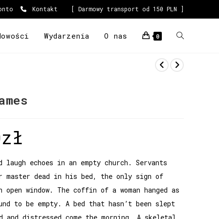
onto
Kontakt
[ Darmowy transport od 150 PLN ]
Nowości
Wydarzenia
O nas
0
ames
0
zł
d laugh echoes in an empty church. Servants
r master dead in his bed, the only sign of
n open window. The coffin of a woman hanged as
und to be empty. A bed that hasn’t been slept
d and distressed come the morning. A skeletal