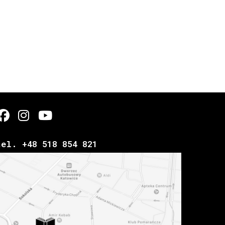
tel. +48 518 854 821