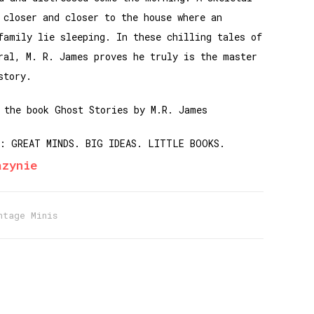
 closer and closer to the house where an
family lie sleeping. In these chilling tales of
ral, M. R. James proves he truly is the master
story.
 the book Ghost Stories by M.R. James
: GREAT MINDS. BIG IDEAS. LITTLE BOOKS.
azynie
ntage Minis