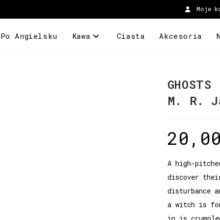
Moje k
 Po Angielsku
Kawa
Ciasta
Akcesoria
GHOSTS
M. R. J
20,0
A high-pitche
discover thei
disturbance a
a witch is fo
in is crumple