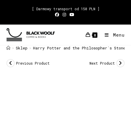
[ Darmowy transport od 150 PLN ]
Menu
0
Sklep
Harry Potter and the Philosopher`s StoneJ.
>
>
Previous Product
Next Product