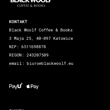
KONTAKT
Black Woolf Coffee & Books
3 Maja 25, 40-097 Katowice
NIP: 6511698878
REGON: 243207589
email: biuro
blackwoolf.eu
@