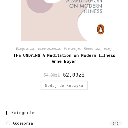
Biografia, wspomnienia
,
Promocje
,
Reportaż, esej
THE UNDYING A Meditation on Modern Illness
Anne Boyer
52,00
zł
54,00
zł
Dodaj do koszyka
Kategorie
Akcesoria
(4)