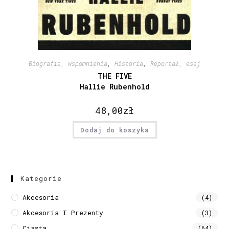
Biografia, wspomnienia
,
Historia
,
Reportaż, esej
THE FIVE
Hallie Rubenhold
48,00
zł
Dodaj do koszyka
Kategorie
Akcesoria
(4)
Akcesoria I Prezenty
(3)
Ciasta
(64)