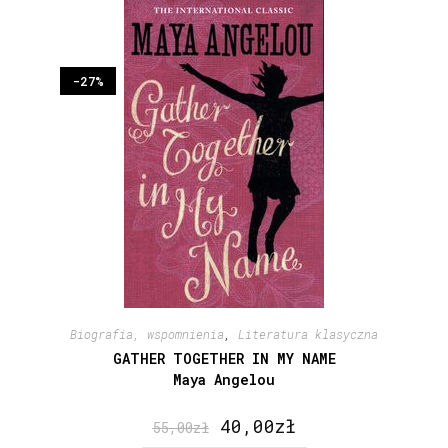
-27%
Biografia, wspomnienia
,
Literatura klasyczna
GATHER TOGETHER IN MY NAME
Maya Angelou
40,00
zł
55,00
zł