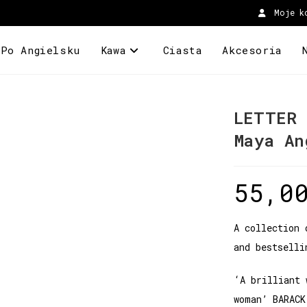
Moje k
 Po Angielsku
Kawa
Ciasta
Akcesoria
LETTER 
Maya An
55,0
A collection 
and bestselli
‘A brilliant 
woman’ BARACK