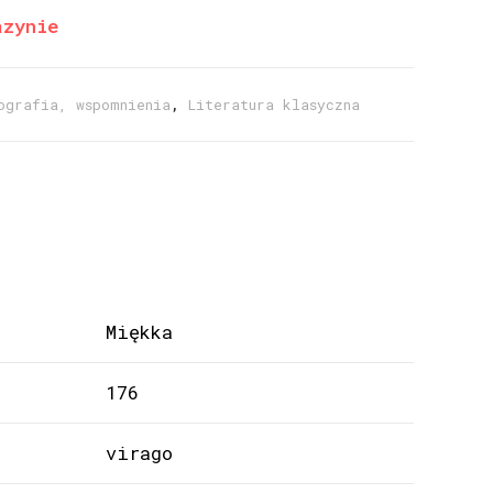
azynie
ografia, wspomnienia
,
Literatura klasyczna
Miękka
176
virago