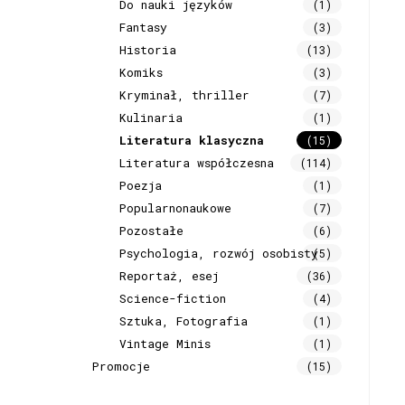
Do nauki języków
(1)
Fantasy
(3)
Historia
(13)
Komiks
(3)
Kryminał, thriller
(7)
Kulinaria
(1)
Literatura klasyczna
(15)
Literatura współczesna
(114)
Poezja
(1)
Popularnonaukowe
(7)
Pozostałe
(6)
Psychologia, rozwój osobisty
(5)
Reportaż, esej
(36)
Science-fiction
(4)
Sztuka, Fotografia
(1)
Vintage Minis
(1)
Promocje
(15)