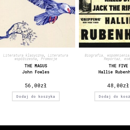
Literatura klasyczna
,
Literatura
Biografia, wspomnienia
współczesna
,
Promocje
Reportaż, es
THE MAGUS
THE FIVE
John Fowles
Hallie Ruben
56,00
zł
48,00
zł
Dodaj do koszyka
Dodaj do kos