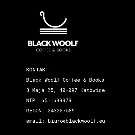
KONTAKT
Black Woolf Coffee & Books
3 Maja 25, 40-097 Katowice
NIP: 6511698878
REGON: 243207589
email: biuro
blackwoolf.eu
@