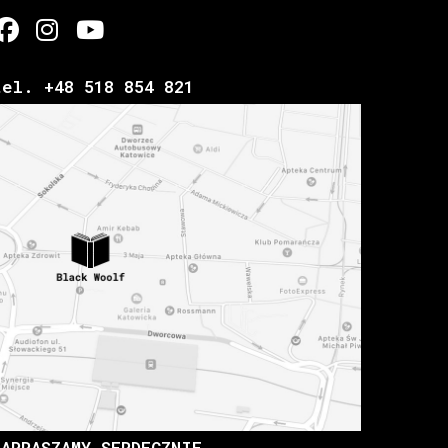
tel. +48 518 854 821
ZAPRASZAMY SERDECZNIE