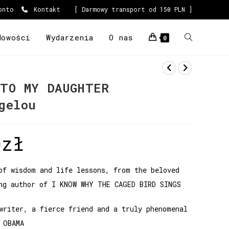
onto
Kontakt
[ Darmowy transport od 150 PLN ]
Nowości
Wydarzenia
O nas
0
TO MY DAUGHTER
gelou
0
zł
of wisdom and life lessons, from the beloved
ng author of I KNOW WHY THE CAGED BIRD SINGS
writer, a fierce friend and a truly phenomenal
 OBAMA