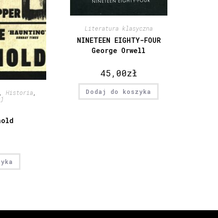
Literatura klasyczna
NINETEEN EIGHTY-FOUR
George Orwell
45,00
zł
Dodaj do koszyka
,
Historia
,
ej
hold
zyka