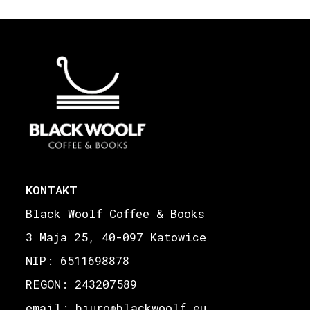
KONTAKT
Black Woolf Coffee & Books
3 Maja 25, 40-097 Katowice
NIP: 6511698878
REGON: 243207589
email: biuro
blackwoolf.eu
@