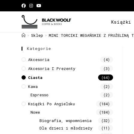
Książki
Sklep
MINI TORCIKI WEGAŃSKIE Z FRUŻELINĄ T
>
>
Kategorie
Akcesoria
(4)
Akcesoria I Prezenty
(3)
Ciasta
(64)
Kawa
(2)
Espresso
(2)
Książki Po Angielsku
(184)
Nowe
(184)
Biografia, wspomnienia
(32)
Dla dzieci i młodzieży
(11)