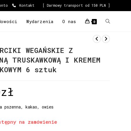
onto
Kontakt
[ Darmowy transport od 150 PLN ]
Nowości
Wydarzenia
O nas
0
RCIKI WEGAŃSKIE Z
NĄ TRUSKAWKOWĄ I KREMEM
KOWYM 6 sztuk
0
zł
a pszenna, kakao, owies
stępny na zamówienie