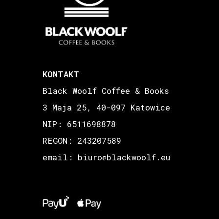
KONTAKT
Black Woolf Coffee & Books
3 Maja 25, 40-097 Katowice
NIP: 6511698878
REGON: 243207589
email: biuro
blackwoolf.eu
@