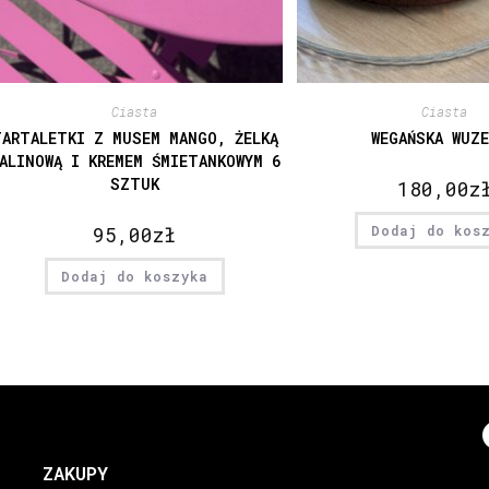
Ciasta
Ciasta
TARTALETKI Z MUSEM MANGO, ŻELKĄ
WEGAŃSKA WUZ
ALINOWĄ I KREMEM ŚMIETANKOWYM 6
SZTUK
180,00
z
95,00
zł
Dodaj do kos
Dodaj do koszyka
ZAKUPY