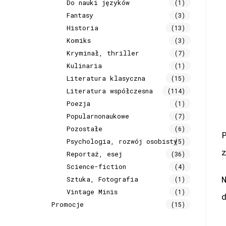
Do nauki języków
(1)
Fantasy
(3)
Historia
(13)
Komiks
(3)
Kryminał, thriller
(7)
Kulinaria
(1)
Literatura klasyczna
(15)
Literatura współczesna
(114)
Poezja
(1)
Popularnonaukowe
(7)
Pozostałe
(6)
Psychologia, rozwój osobisty
(5)
Reportaż, esej
(36)
Science-fiction
(4)
Sztuka, Fotografia
(1)
Vintage Minis
(1)
Promocje
(15)