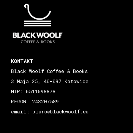
KONTAKT
Black Woolf Coffee & Books
3 Maja 25, 40-097 Katowice
NIP: 6511698878
REGON: 243207589
email: biuro
blackwoolf.eu
@