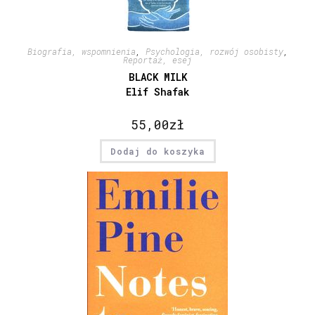
Biografia, wspomnienia
,
Psychologia, rozwój osobisty
,
Reportaż, esej
BLACK MILK
Elif Shafak
55,00
zł
Dodaj do koszyka