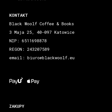
KONTAKT
Black Woolf Coffee & Books
3 Maja 25, 40-097 Katowice
NIP: 6511698878
REGON: 243207589
email: biuro
blackwoolf.eu
@
ZAKUPY