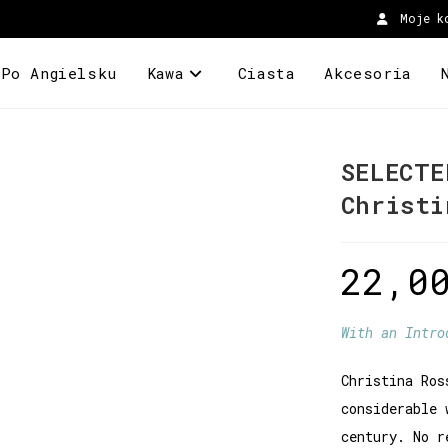
Moje k
 Po Angielsku
Kawa
Ciasta
Akcesoria
SELECTE
Christi
22,0
With an Intro
Christina Ros
considerable 
century. No r