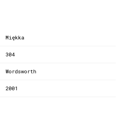
Miękka
304
Wordsworth
2001