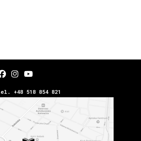
tel. +48 518 854 821