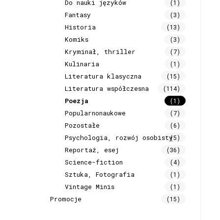
Do nauki języków
(1)
Fantasy
(3)
Historia
(13)
Komiks
(3)
Kryminał, thriller
(7)
Kulinaria
(1)
Literatura klasyczna
(15)
Literatura współczesna
(114)
Poezja
(1)
Popularnonaukowe
(7)
Pozostałe
(6)
Psychologia, rozwój osobisty
(5)
Reportaż, esej
(36)
Science-fiction
(4)
Sztuka, Fotografia
(1)
Vintage Minis
(1)
Promocje
(15)