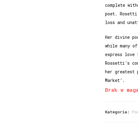
complete with
poet. Rosetti
loss and unat
Her divine po
while many of
express love 
Rossetti’s co
her greatest 
Market’.
Brak w mag
Kategoria:
Po