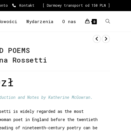
onto
Kontakt
[ Darmowy transport od 150 PLN ]
Nowości
Wydarzenia
O nas
0
D POEMS
na Rossetti
0
zł
duction and Notes by Katherine McGowran.
setti is widely regarded as the most
woman poet in England before the twentieth
eading of nineteenth-century poetry can be