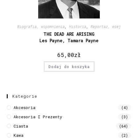
Biografia, wspomnienia
,
Historia
,
Reportaż, esej
THE DEAD ARE ARISING
Les Payne, Tamara Payne
65,00
zł
Dodaj do koszyka
Kategorie
Akcesoria
(4)
Akcesoria I Prezenty
(3)
Ciasta
(64)
Kawa
(2)