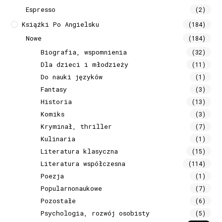
Espresso
(2)
Książki Po Angielsku
(184)
Nowe
(184)
Biografia, wspomnienia
(32)
Dla dzieci i młodzieży
(11)
Do nauki języków
(1)
Fantasy
(3)
Historia
(13)
Komiks
(3)
Kryminał, thriller
(7)
Kulinaria
(1)
Literatura klasyczna
(15)
Literatura współczesna
(114)
Poezja
(1)
Popularnonaukowe
(7)
Pozostałe
(6)
Psychologia, rozwój osobisty
(5)