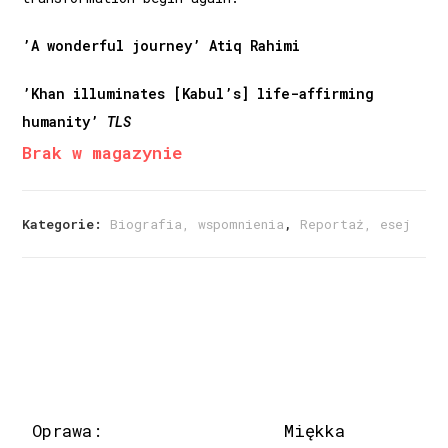
’A wonderful journey’ Atiq Rahimi
’Khan illuminates [Kabul’s] life-affirming
humanity’
TLS
Brak w magazynie
Kategorie:
Biografia, wspomnienia
,
Reportaż, esej
Oprawa:
Miękka