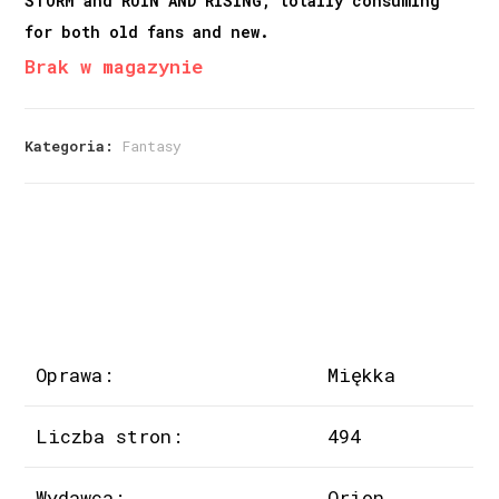
STORM and RUIN AND RISING, totally consuming
for both old fans and new.
Brak w magazynie
Kategoria:
Fantasy
Oprawa:
Miękka
Liczba stron:
494
Wydawca:
Orion