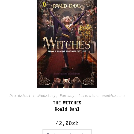
Dla dzieci i młodzieży
,
Fantasy
,
Literatura współczesna
THE WITCHES
Roald Dahl
42,00
zł