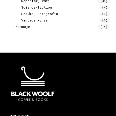
Reportaż, esej
(36)
Science-fiction
(4)
Sztuka, Fotografia
(1)
Vintage Minis
(1)
Promocje
(15)