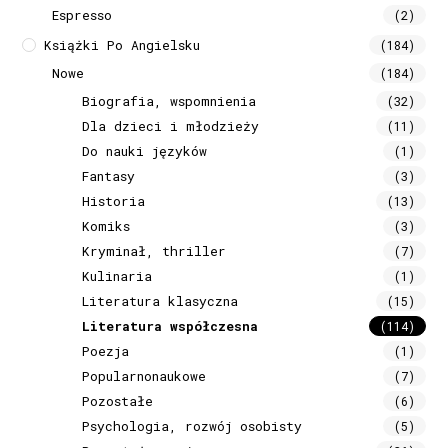
Espresso
(2)
Książki Po Angielsku
(184)
Nowe
(184)
Biografia, wspomnienia
(32)
Dla dzieci i młodzieży
(11)
Do nauki języków
(1)
Fantasy
(3)
Historia
(13)
Komiks
(3)
Kryminał, thriller
(7)
Kulinaria
(1)
Literatura klasyczna
(15)
Literatura współczesna
(114)
Poezja
(1)
Popularnonaukowe
(7)
Pozostałe
(6)
Psychologia, rozwój osobisty
(5)