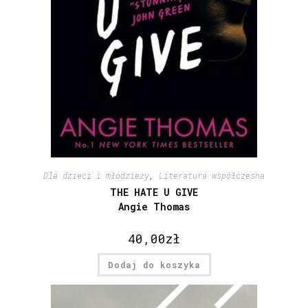
Dla dzieci i młodzieży
,
Literatura współczesna
THE HATE U GIVE
Angie Thomas
40,00
zł
Dodaj do koszyka