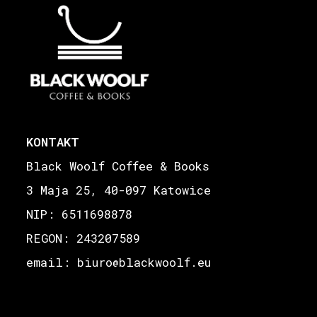
KONTAKT
Black Woolf Coffee & Books
3 Maja 25, 40-097 Katowice
NIP: 6511698878
REGON: 243207589
email: biuro
blackwoolf.eu
@