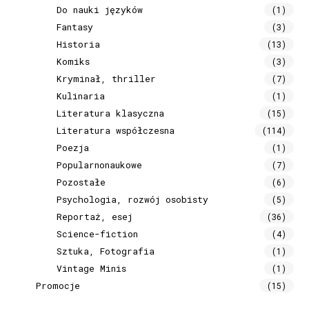
Do nauki języków
(1)
Fantasy
(3)
Historia
(13)
Komiks
(3)
Kryminał, thriller
(7)
Kulinaria
(1)
Literatura klasyczna
(15)
Literatura współczesna
(114)
Poezja
(1)
Popularnonaukowe
(7)
Pozostałe
(6)
Psychologia, rozwój osobisty
(5)
Reportaż, esej
(36)
Science-fiction
(4)
Sztuka, Fotografia
(1)
Vintage Minis
(1)
Promocje
(15)