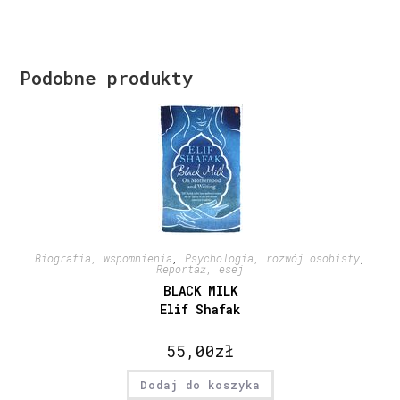
Podobne produkty
Biografia, wspomnienia
,
Psychologia, rozwój osobisty
,
Reportaż, esej
BLACK MILK
Elif Shafak
55,00
zł
Dodaj do koszyka