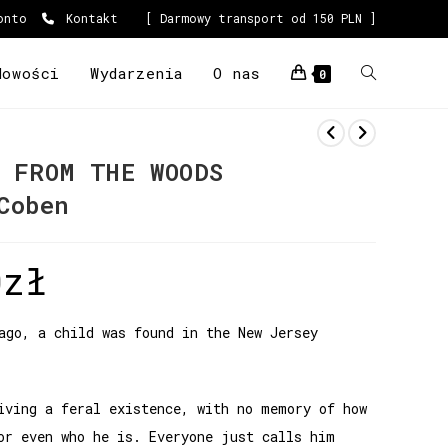
onto
Kontakt
[ Darmowy transport od 150 PLN ]
Nowości
Wydarzenia
O nas
0
 FROM THE WOODS
Coben
0
zł
ago, a child was found in the New Jersey
iving a feral existence, with no memory of how
or even who he is. Everyone just calls him