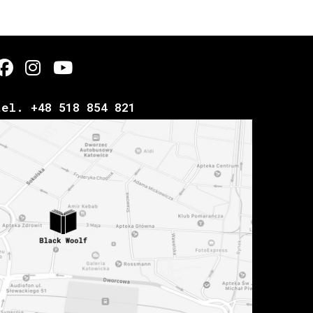
tel. +48 518 854 821