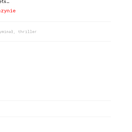
ets…
azynie
yminał, thriller