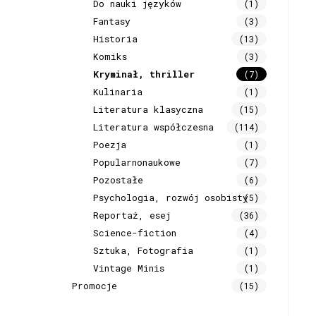
Do nauki języków
(1)
Fantasy
(3)
Historia
(13)
Komiks
(3)
Kryminał, thriller
(7)
Kulinaria
(1)
Literatura klasyczna
(15)
Literatura współczesna
(114)
Poezja
(1)
Popularnonaukowe
(7)
Pozostałe
(6)
Psychologia, rozwój osobisty
(5)
Reportaż, esej
(36)
Science-fiction
(4)
Sztuka, Fotografia
(1)
Vintage Minis
(1)
Promocje
(15)