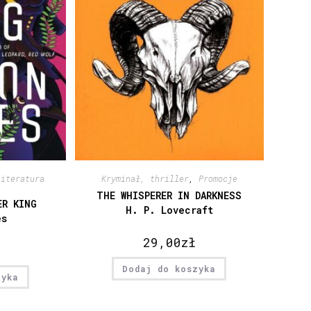
Literatura
Kryminał, thriller
,
Promocje
THE WHISPERER IN DARKNESS
ER KING
H. P. Lovecraft
es
29,00
zł
Dodaj do koszyka
zyka