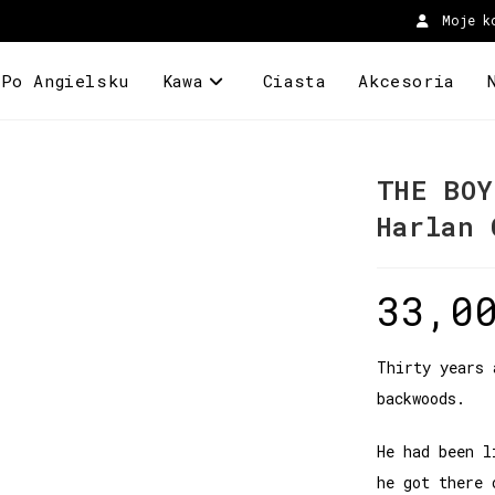
Moje k
 Po Angielsku
Kawa
Ciasta
Akcesoria
THE BOY
Harlan 
33,0
Thirty years 
backwoods.
He had been l
he got there 