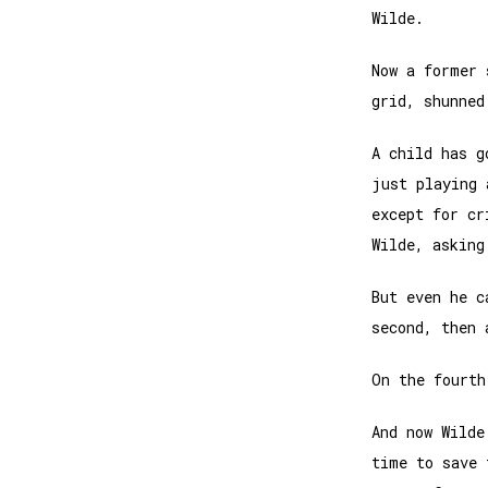
Wilde.
Now a former 
grid, shunned
A child has g
just playing 
except for cr
Wilde, asking
But even he c
second, then 
On the fourth
And now Wilde
time to save 