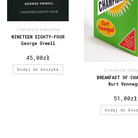
Literatura klasyczna
NINETEEN EIGHTY-FOUR
George Orwell
45,00
zł
Dodaj do koszyka
Literatura klas
BREAKFAST OF CH
Kurt Vonneg
51,00
zł
Dodaj do kos