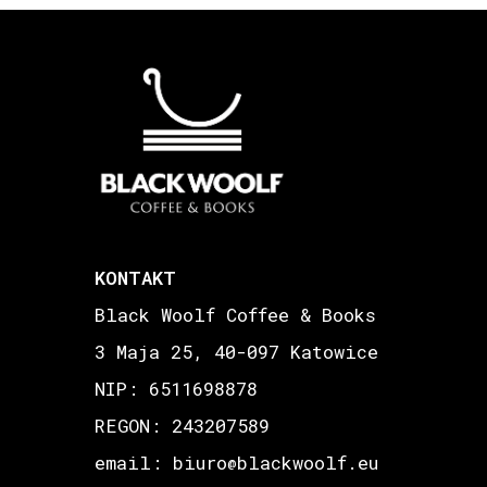
KONTAKT
Black Woolf Coffee & Books
3 Maja 25, 40-097 Katowice
NIP: 6511698878
REGON: 243207589
email: biuro
blackwoolf.eu
@