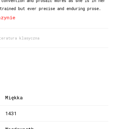
 convention and prosaic mores as she is in her
trained but ever precise and enduring prose.
azynie
teratura klasyczna
Miękka
1431