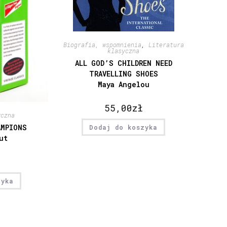
Biografia, wspomnienia
,
Literatura
klasyczna
ALL GOD’S CHILDREN NEED
TRAVELLING SHOES
Maya Angelou
55,00
zł
yczna
AMPIONS
Dodaj do koszyka
ut
zyka