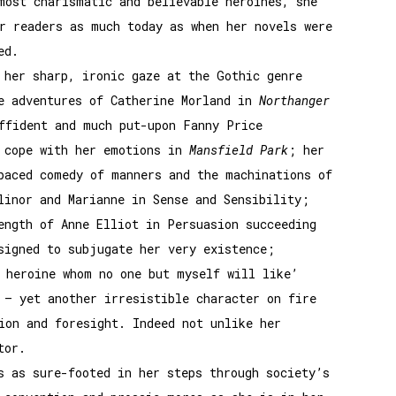
most charismatic and believable heroines, she
r readers as much today as when her novels were
ed.
 her sharp, ironic gaze at the Gothic genre
e adventures of Catherine Morland in
Northanger
ffident and much put-upon Fanny Price
 cope with her emotions in
Mansfield Park
; her
paced comedy of manners and the machinations of
linor and Marianne in Sense and Sensibility;
ength of Anne Elliot in Persuasion succeeding
signed to subjugate her very existence;
heroine whom no one but myself will like’
 – yet another irresistible character on fire
ion and foresight. Indeed not unlike her
tor.
s as sure-footed in her steps through society’s