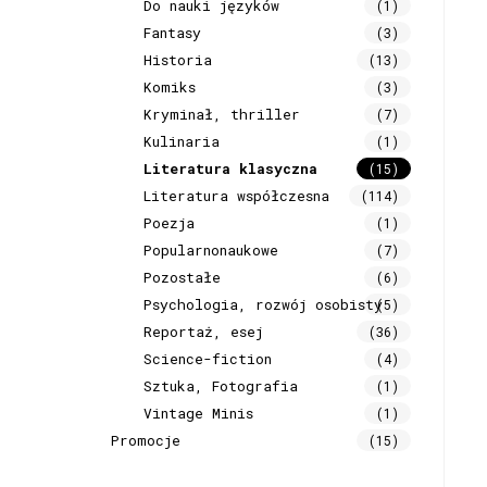
Do nauki języków
(1)
Fantasy
(3)
Historia
(13)
Komiks
(3)
Kryminał, thriller
(7)
Kulinaria
(1)
Literatura klasyczna
(15)
Literatura współczesna
(114)
Poezja
(1)
Popularnonaukowe
(7)
Pozostałe
(6)
Psychologia, rozwój osobisty
(5)
Reportaż, esej
(36)
Science-fiction
(4)
Sztuka, Fotografia
(1)
Vintage Minis
(1)
Promocje
(15)