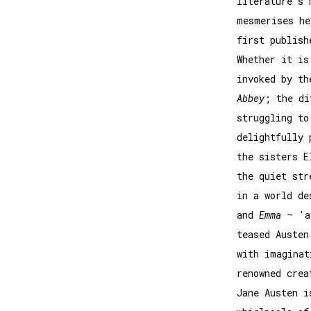
literature’s 
mesmerises he
first publish
Whether it is
invoked by th
Abbey
; the di
struggling to
delightfully 
the sisters E
the quiet str
in a world de
and
Emma
– 'a 
teased Austen
with imaginat
renowned crea
Jane Austen i