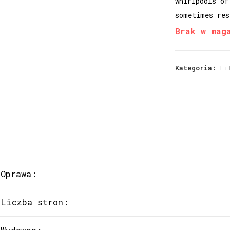
whirlpools of
sometimes res
Brak w mag
Kategoria:
Li
Oprawa:
Liczba stron: