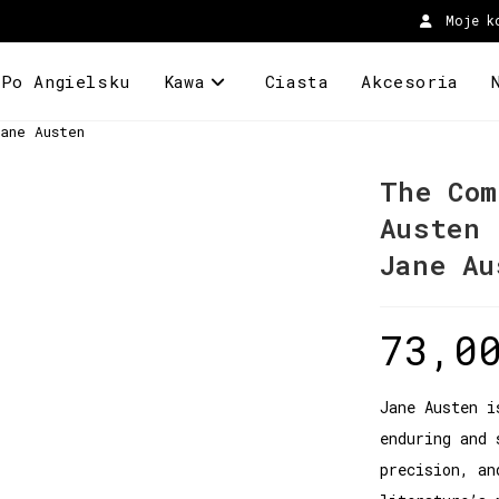
Moje k
 Po Angielsku
Kawa
Ciasta
Akcesoria
ane Austen
The Com
Austen
Jane Au
73,0
Jane Austen i
enduring and 
precision, an