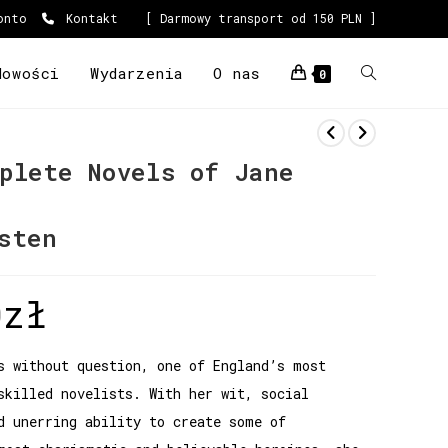
onto
Kontakt
[ Darmowy transport od 150 PLN ]
Nowości
Wydarzenia
O nas
0
plete Novels of Jane
sten
0
zł
s without question, one of England’s most
skilled novelists. With her wit, social
d unerring ability to create some of