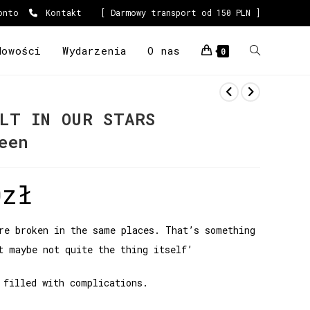
onto
Kontakt
[ Darmowy transport od 150 PLN ]
Nowości
Wydarzenia
O nas
0
LT IN OUR STARS
een
0
zł
re broken in the same places. That’s something
t maybe not quite the thing itself’
 filled with complications.