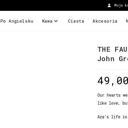
Moje k
 Po Angielsku
Kawa
Ciasta
Akcesoria
THE FAU
John Gr
49,0
Our hearts we
like love, bu
Aza’s life is