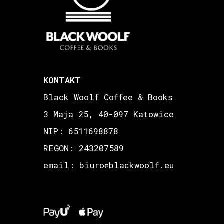
KONTAKT
Black Woolf Coffee & Books
3 Maja 25, 40-097 Katowice
NIP: 6511698878
REGON: 243207589
email: biuro
blackwoolf.eu
@