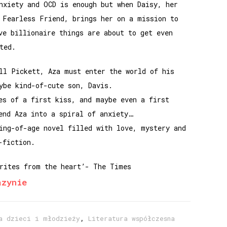
nxiety and OCD is enough but when Daisy, her
 Fearless Friend, brings her on a mission to
ve billionaire things are about to get even
ted.
ll Pickett, Aza must enter the world of his
ybe kind-of-cute son, Davis.
es of a first kiss, and maybe even a first
end Aza into a spiral of anxiety…
ing-of-age novel filled with love, mystery and
-fiction.
rites from the heart’- The Times
azynie
a dzieci i młodzieży
,
Literatura współczesna