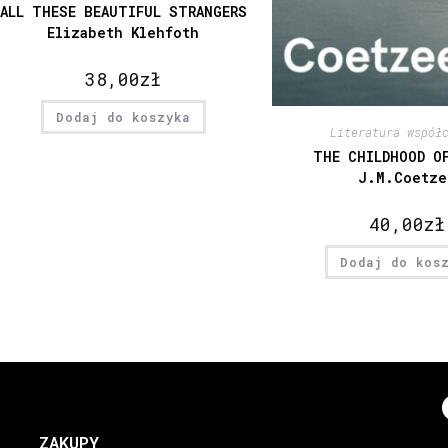
ALL THESE BEAUTIFUL STRANGERS
Elizabeth Klehfoth
38,00
zł
Dodaj do koszyka
Literatura współ
THE CHILDHOOD O
J.M.Coetze
40,00
zł
Dodaj do kos
ZAKUPY