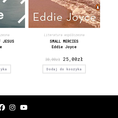
czesna
Literatura współczesna
F JESUS
SMALL MERCIES
e
Eddie Joyce
25,00
zł
30,00
zł
zyka
Dodaj do koszyka