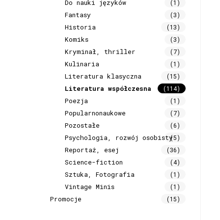
Do nauki języków
(1)
Fantasy
(3)
Historia
(13)
Komiks
(3)
Kryminał, thriller
(7)
Kulinaria
(1)
Literatura klasyczna
(15)
Literatura współczesna
(114)
Poezja
(1)
Popularnonaukowe
(7)
Pozostałe
(6)
Psychologia, rozwój osobisty
(5)
Reportaż, esej
(36)
Science-fiction
(4)
Sztuka, Fotografia
(1)
Vintage Minis
(1)
Promocje
(15)