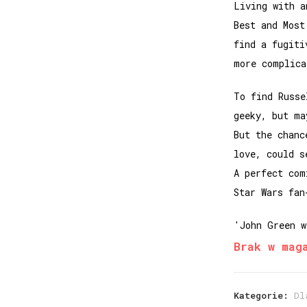
Living with a
Best and Most
find a fugiti
more complica
To find Russe
geeky, but ma
But the chanc
love, could s
A perfect com
Star Wars fan
'John Green w
Brak w mag
Kategorie:
Dl