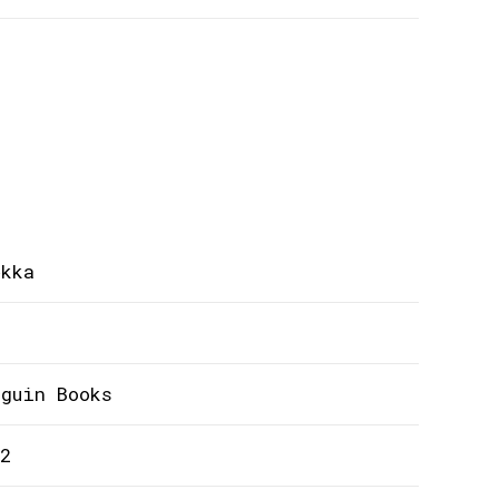
ękka
nguin Books
2