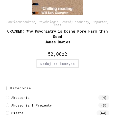
Popularnonaukowe
,
Psychologia, rozwój osobisty
,
Reportaż,
esej
CRACKED: Why Psychiatry is Doing More Harm than
Good
James Davies
52,00
zł
Dodaj do koszyka
Kategorie
Akcesoria
(4)
Akcesoria I Prezenty
(3)
Ciasta
(64)