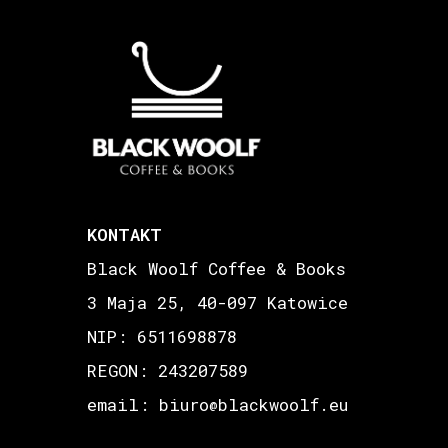
KONTAKT
Black Woolf Coffee & Books
3 Maja 25, 40-097 Katowice
NIP: 6511698878
REGON: 243207589
email: biuro
blackwoolf.eu
@