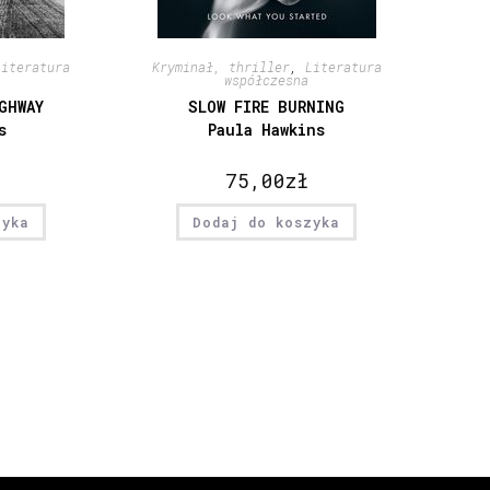
Literatura
Kryminał, thriller
,
Literatura
współczesna
GHWAY
SLOW FIRE BURNING
s
Paula Hawkins
75,00
zł
zyka
Dodaj do koszyka