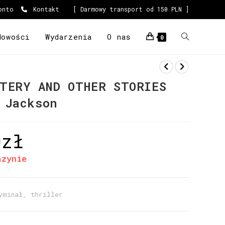
onto
Kontakt
[ Darmowy transport od 150 PLN ]
Nowości
Wydarzenia
O nas
0
TERY AND OTHER STORIES
 Jackson
0
zł
azynie
yminał, thriller