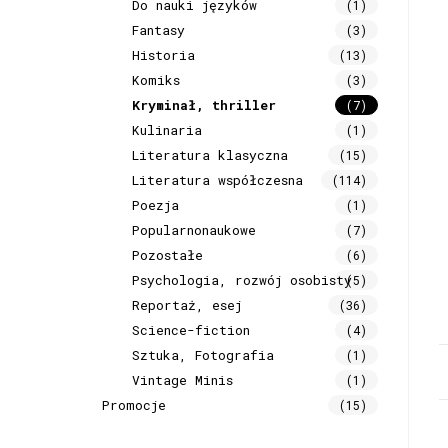
Do nauki języków
(1)
Fantasy
(3)
Historia
(13)
Komiks
(3)
Kryminał, thriller
(7)
Kulinaria
(1)
Literatura klasyczna
(15)
Literatura współczesna
(114)
Poezja
(1)
Popularnonaukowe
(7)
Pozostałe
(6)
Psychologia, rozwój osobisty
(5)
Reportaż, esej
(36)
Science-fiction
(4)
Sztuka, Fotografia
(1)
Vintage Minis
(1)
Promocje
(15)