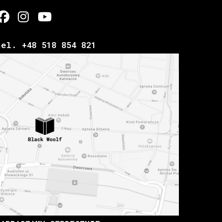
tel. +48 518 854 821