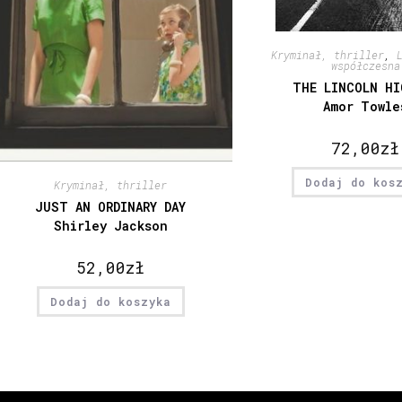
Kryminał, thriller
,
współczesna
THE LINCOLN HI
Amor Towle
72,00
zł
Dodaj do kos
Kryminał, thriller
JUST AN ORDINARY DAY
Shirley Jackson
52,00
zł
Dodaj do koszyka