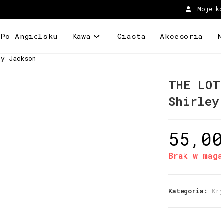
Moje k
 Po Angielsku
Kawa
Ciasta
Akcesoria
ey Jackson
THE LOT
Shirley
55,0
Brak w mag
Kategoria:
Kr