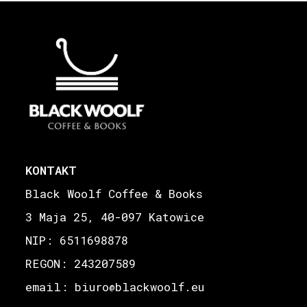
KONTAKT
Black Woolf Coffee & Books
3 Maja 25, 40-097 Katowice
NIP: 6511698878
REGON: 243207589
email: biuro
blackwoolf.eu
@