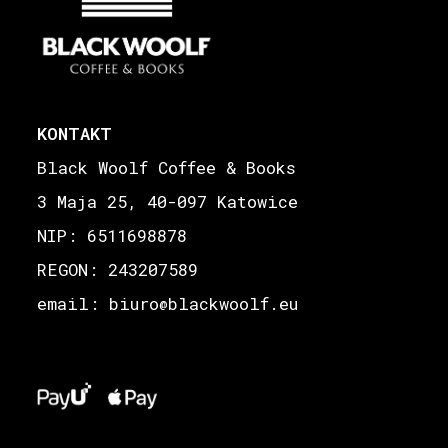
KONTAKT
Black Woolf Coffee & Books
3 Maja 25, 40-097 Katowice
NIP: 6511698878
REGON: 243207589
email: biuro
blackwoolf.eu
@