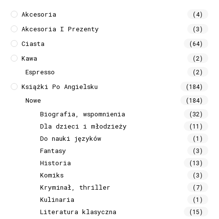
Akcesoria
(4)
Akcesoria I Prezenty
(3)
Ciasta
(64)
Kawa
(2)
Espresso
(2)
Książki Po Angielsku
(184)
Nowe
(184)
Biografia, wspomnienia
(32)
Dla dzieci i młodzieży
(11)
Do nauki języków
(1)
Fantasy
(3)
Historia
(13)
Komiks
(3)
Kryminał, thriller
(7)
Kulinaria
(1)
Literatura klasyczna
(15)