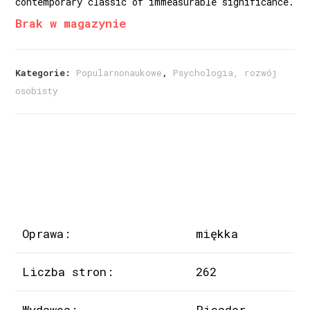
contemporary classic of immeasurable significance.
Brak w magazynie
Kategorie:
Popularnonaukowe
,
Psychologia, rozwój
osobisty
Oprawa:
miękka
Liczba stron:
262
Wydawca:
Picador