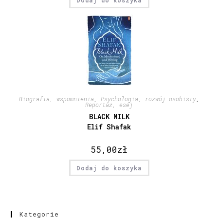
Dodaj do koszyka
Biografia, wspomnienia
,
Psychologia, rozwój osobisty
,
Reportaż, esej
BLACK MILK
Elif Shafak
55,00
zł
Dodaj do koszyka
Kategorie