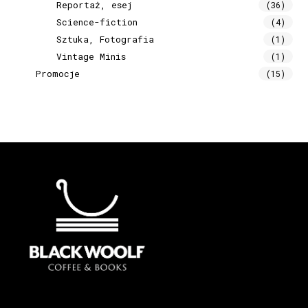
Reportaż, esej
(36)
Science-fiction
(4)
Sztuka, Fotografia
(1)
Vintage Minis
(1)
Promocje
(15)