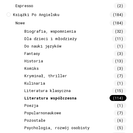
Espresso
(2)
Książki Po Angielsku
(184)
Nowe
(184)
Biografia, wspomnienia
(32)
Dla dzieci i młodzieży
(11)
Do nauki języków
(1)
Fantasy
(3)
Historia
(13)
Komiks
(3)
Kryminał, thriller
(7)
Kulinaria
(1)
Literatura klasyczna
(15)
Literatura współczesna
(114)
Poezja
(1)
Popularnonaukowe
(7)
Pozostałe
(6)
Psychologia, rozwój osobisty
(5)