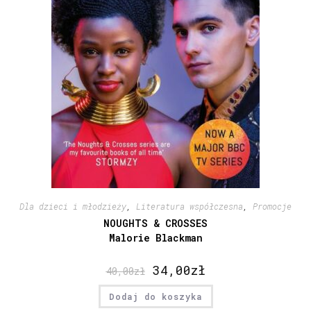
Dla dzieci i młodzieży
,
Literatura współczesna
,
Promocje
NOUGHTS & CROSSES
Malorie Blackman
34,00
zł
40,00
zł
Dodaj do koszyka