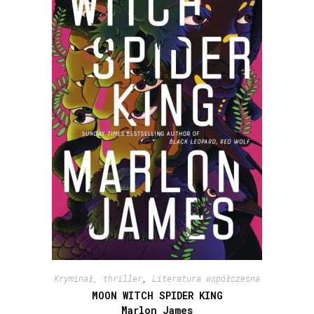
Kryminał, thriller
,
Literatura współczesna
MOON WITCH SPIDER KING
Marlon James