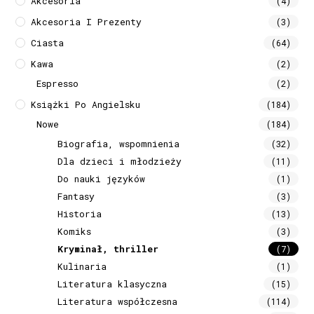
Akcesoria
(4)
Akcesoria I Prezenty
(3)
Ciasta
(64)
Kawa
(2)
Espresso
(2)
Książki Po Angielsku
(184)
Nowe
(184)
Biografia, wspomnienia
(32)
Dla dzieci i młodzieży
(11)
Do nauki języków
(1)
Fantasy
(3)
Historia
(13)
Komiks
(3)
Kryminał, thriller
(7)
Kulinaria
(1)
Literatura klasyczna
(15)
Literatura współczesna
(114)