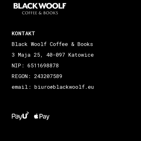
KONTAKT
Black Woolf Coffee & Books
3 Maja 25, 40-097 Katowice
NIP: 6511698878
REGON: 243207589
email: biuro
blackwoolf.eu
@